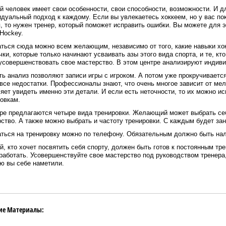
 человек имеет свои особенности, свои способности, возможности. И д
дуальный подход к каждому. Если вы увлекаетесь хоккеем, но у вас по
, то нужен тренер, который поможет исправить ошибки. Вы можете для 
Hockey.
ться сюда можно всем желающим, независимо от того, какие навыки хок
чки, которые только начинают усваивать азы этого вида спорта, и те, кт
усовершенствовать свое мастерство. В этом центре анализируют индиви
ь анализ позволяют записи игры с игроком. А потом уже прокручивается
все недостатки. Профессионалы знают, что очень многое зависит от ме
яет увидеть именно эти детали. И если есть неточности, то их можно и
овкам.
ре предлагаются четыре вида тренировки. Желающий может выбрать себ
ство. А также можно выбрать и частоту тренировки. С каждым будет за
аться на тренировку можно по телефону. Обязательным должно быть на
, кто хочет посвятить себя спорту, должен быть готов к постоянным тре
работать. Усовершенствуйте свое мастерство под руководством тренера,
ю вы себе наметили.
ие Материалы: