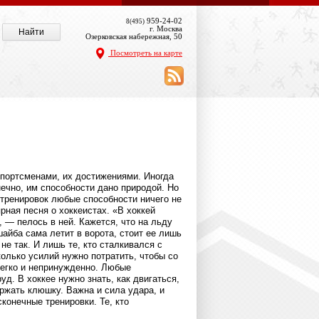
959-24-02
8(495)
г. Москва
Озерковская набережная, 50
Посмотреть на карте
спортсменами, их достижениями. Иногда
нечно, им способности дано природой. Но
 тренировок любые способности ничего не
ярная песня о хоккеистах. «В хоккей
 — пелось в ней. Кажется, что на льду
шайба сама летит в ворота, стоит ее лишь
не так. И лишь те, кто сталкивался с
колько усилий нужно потратить, чтобы со
легко и непринужденно. Любые
уд. В хоккее нужно знать, как двигаться,
ержать клюшку. Важна и сила удара, и
сконечные тренировки. Те, кто