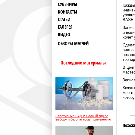
СУВЕНИРЫ
Каждый
индиви
КОНТАКТЫ
уровня
СТАТЬИ
BASE 
ГАЛЕРЕЯ
Записа
и нови
ВИДЕО
хочет 
ОБЗОРЫ МАТЧЕЙ
Сделат
видно 
позвол
тренир
Последние материалы
В цент
мастер
Запис
Каждый
много 
котору
Спортивные БАДы: Полный гид по
выбору и безопасному применению
Похож