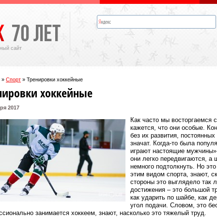
ный сайт
»
Спорт
»
Тренировки хоккейные
нировки хоккейные
ря 2017
Как часто мы восторгаемся 
кажется, что они особые. Ко
без их развития, постоянных
значат. Когда-то была попул
играют настоящие мужчины»,
они легко передвигаются, а 
немного подтолкнуть. Но это 
этим видом спорта, знают, с
стороны это выглядело так 
достижения – это большой тр
как ударить по шайбе, как д
угол подачи. Словом, это бе
сионально занимается хоккеем, знают, насколько это тяжелый труд.