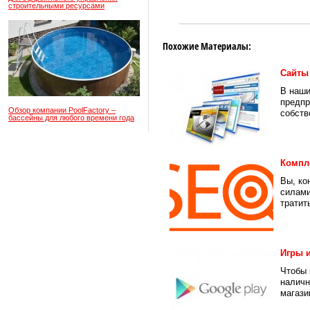
строительными ресурсами
Похожие Материалы:
Сайты
В наши
предпр
Обзор компании PoolFactory –
собств
бассейны для любого времени года
Компле
Вы, ко
силами
тратить
Игры 
Чтобы 
наличн
магазин