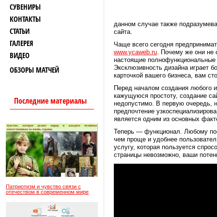
СУВЕНИРЫ
КОНТАКТЫ
данном случае также подразумев
СТАТЬИ
сайта.
ГАЛЕРЕЯ
Чаще всего сегодня предпринимате
www.ycaweb.ru
. Почему же они не
ВИДЕО
настоящие полнофункциональные с
Эксклюзивность дизайна играет бо
ОБЗОРЫ МАТЧЕЙ
карточкой вашего бизнеса, вам ст
Перед началом создания любого и
кажущуюся простоту, создание са
Последние материалы
недопустимо. В первую очередь, 
предпочтение узкоспециализирован
является одним из основных факт
Теперь — функционал. Любому по
чем проще и удобнее пользовател
услугу, которая пользуется спрос
страницы невозможно, ваши потен
Патриотизм и чувство связи с
отечеством в современном мире