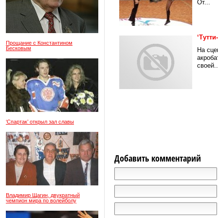
От...
‘Тутти
Прощание с Константином
Бесковым
На сце
акроба
своей..
‘Спартак’ открыл зал славы
Добавить комментарий
Владимир Щагин, двукратный
чемпион мира по волейболу