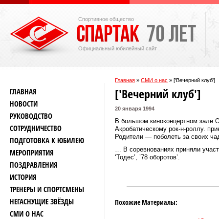
Спортивное общество
Официальный юбилейный сайт
Главная
»
СМИ о нас
»
['Вечерний клуб']
['Вечерний клуб']
ГЛАВНАЯ
НОВОСТИ
20 января 1994
РУКОВОДСТВО
В большом киноконцертном зале О
СОТРУДНИЧЕСТВО
Акробатическому рок-н-роллу. прие
Родители — поболеть за своих ча
ПОДГОТОВКА К ЮБИЛЕЮ
… В соревнованиях приняли участие
МЕРОПРИЯТИЯ
‘Тодес’, ’78 оборотов’.
ПОЗДРАВЛЕНИЯ
ИСТОРИЯ
ТРЕНЕРЫ И СПОРТСМЕНЫ
НЕГАСНУЩИЕ ЗВЁЗДЫ
Похожие Материалы:
СМИ О НАС