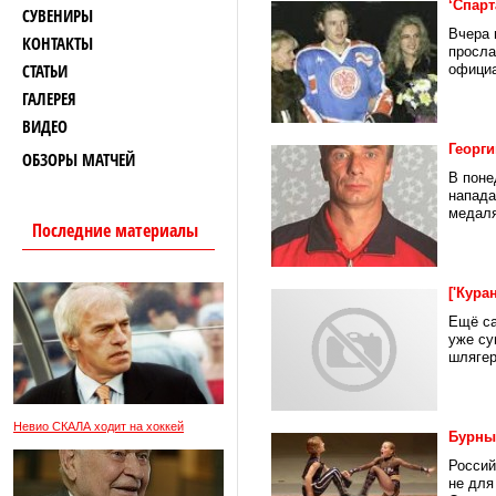
‘Спарт
СУВЕНИРЫ
Вчера 
КОНТАКТЫ
просла
СТАТЬИ
официа
ГАЛЕРЕЯ
ВИДЕО
Георги
ОБЗОРЫ МАТЧЕЙ
В поне
напада
медаля
Последние материалы
['Кура
Ещё са
уже су
шлягер
Невио СКАЛА ходит на хоккей
Бурны
Россий
не для