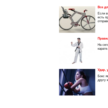
Все д
Если в
есть п
отправи
Прави
На сег
карате
Удар, 
Бокс я
другу 