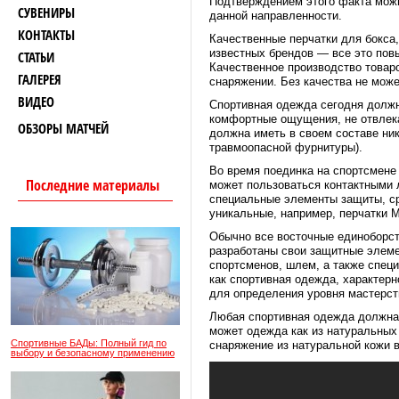
Подтверждением этого факта можн
СУВЕНИРЫ
данной направленности.
КОНТАКТЫ
Качественные перчатки для бокса
известных брендов — все это пов
СТАТЬИ
Качественное производство товар
ГАЛЕРЕЯ
снаряжении. Без качества не може
ВИДЕО
Спортивная одежда сегодня должн
комфортные ощущения, не отвлекая
ОБЗОРЫ МАТЧЕЙ
должна иметь в своем составе ник
травмоопасной фурнитуры).
Во время поединка на спортсмене
Последние материалы
может пользоваться контактными 
специальные элементы защиты, ср
уникальные, например, перчатки 
Обычно все восточные единоборст
разработаны свои защитные элеме
спортсменов, шлем, а также специ
как спортивная одежда, характерн
для определения уровня мастерст
Любая спортивная одежда должна 
может одежда как из натуральных 
Спортивные БАДы: Полный гид по
снаряжение из натуральной кожи 
выбору и безопасному применению