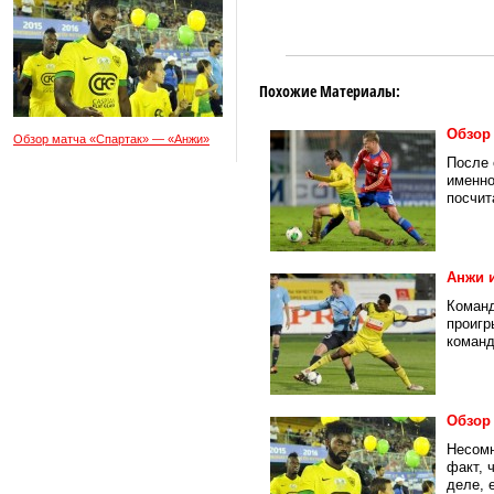
Похожие Материалы:
Обзор
Обзор матча «Спартак» — «Анжи»
После 
именно
посчита
Анжи 
Команд
проигр
команд
Обзор
Несомн
факт, 
деле, е