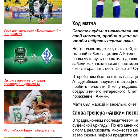
Ход матча
Урок для молодежи «Краснодар» 4 –
Свисток судьи ознаменовал на
0 «Динамо»
свой момент, пробив в угол в
чтобы набрать первые очки.
Но гол смог подстегнуть гостей, 
головой забил защитник А.Козлов.
но им чуть-чуть не хватило до в
забили махачкалинские спортсмен
смогли сравнять счет. Свисток! С
Второй тайм был не столь насыщен
Интрига начинается: матч
А.Гаджибеков нарушил в штрафной
Краснодар – Динамо М
пробить пенальти. К мячу подошел
создали ничего интересного. Счет
поражение «Анжи».
Матч был жаркий и веселый, счет
Слова тренера «Анжи» посл
В традиционном послематчевом ин
судейской бригады. По его мнению
смогла реализовать множество мом
РПЛ: «Анжи-Терек» обзор матча
всего сезона рефери предвзято от