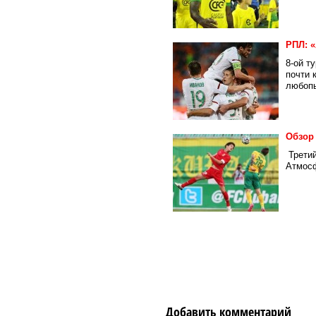
РПЛ: «
8-ой т
почти 
любопы
Обзор
Третий
Атмосф
Добавить комментарий