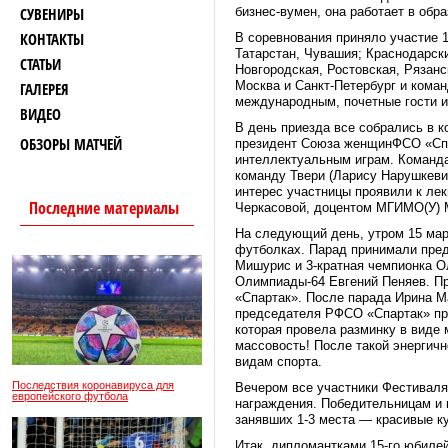
СУВЕНИРЫ
бизнес-вумен, она работает в обр
КОНТАКТЫ
В соревнования приняло участие 1
Татарстан, Чувашия; Краснодарски
СТАТЬИ
Новгородская, Ростовская, Рязанс
Москва и Санкт-Петербург и коман
ГАЛЕРЕЯ
международным, почетные гости и
ВИДЕО
В день приезда все собрались в к
ОБЗОРЫ МАТЧЕЙ
президент Союза женщинФСО «Спар
интеллектуальным играм. Команда
команду Твери (Ларису Нарушкеви
интерес участницы проявили к ле
Последние материалы
Черкасовой, доцентом МГИМО(У)
На следующий день, утром 15 ма
футболках. Парад принимали пре
Мишурис и 3-кратная чемпионка Ол
Олимпиады-64 Евгений Пеняев. Пр
«Спартак». После парада Ирина М
председателя РФСО «Спартак» пр
которая провела разминку в виде 
массовость! После такой энергич
видам спорта.
Последствия коронавируса для
Вечером все участники Фестиваля
европейского футбола
награждения. Победительницам и 
занявших 1-3 места — красивые к
Итак, дипломантками 15-го юбиле