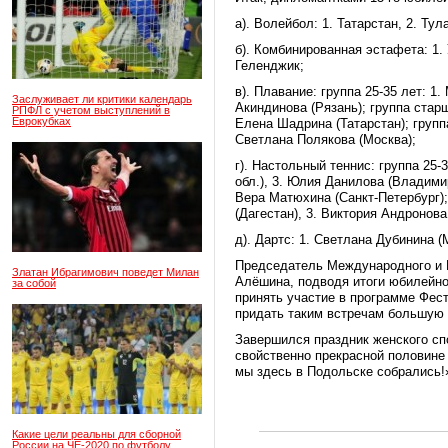
а). Волейбол: 1. Татарстан, 2. Тула
б). Комбинированная эстафета: 1. 
Геленджик;
в). Плавание: группа 25-35 лет: 1
Заслуживает ли критики календарь
Акиндинова (Рязань); группа старш
РПФЛ с учетом выступлений в
Еврокубках
Елена Шадрина (Татарстан); группа
Светлана Полякова (Москва);
г). Настольный теннис: группа 25-
обл.), 3. Юлия Данилова (Владимир
Вера Матюхина (Санкт-Петербург);
(Дагестан), 3. Виктория Андронова 
д). Дартс: 1. Светлана Дубинина (
Председатель Международного и Р
Златан Ибрагимович поведет Милан
Алёшина, подводя итоги юбилейно
за собой
принять участие в программе Фес
придать таким встречам большую 
Завершился праздник женского спо
свойственно прекрасной половине 
мы здесь в Подольске собрались!
Какие цели реальны для сборной
России на ЧЕ-2020 по футболу