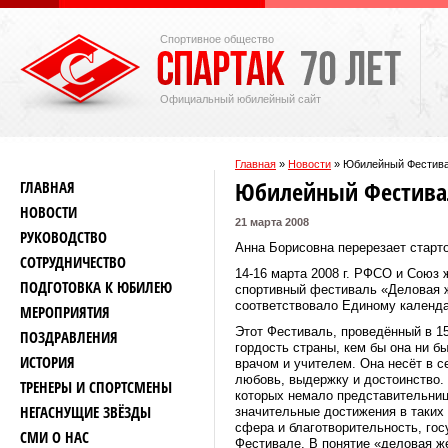
Спортивное общество
Официальный юбилейный сайт
Главная
»
Новости
»
Юбилейный Фестива
Юбилейный Фестива
ГЛАВНАЯ
НОВОСТИ
21 марта 2008
РУКОВОДСТВО
Анна Борисовна перерезает старт
СОТРУДНИЧЕСТВО
14‑16 марта
2008 г
. РФСО и Союз 
ПОДГОТОВКА К ЮБИЛЕЮ
спортивный фестиваль «Деловая ж
соответствовало Единому календа
МЕРОПРИЯТИЯ
Этот Фестиваль, проведённый в 15
ПОЗДРАВЛЕНИЯ
гордость страны, кем бы она ни б
ИСТОРИЯ
врачом и учителем. Она несёт в 
любовь, выдержку и достоинство.
ТРЕНЕРЫ И СПОРТСМЕНЫ
которых немало представительни
НЕГАСНУЩИЕ ЗВЁЗДЫ
значительные достижения в таких
сфера и благотворительность, го
СМИ О НАС
Фестивале. В понятие «деловая 