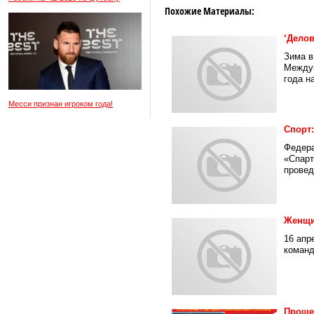
Похожие Материалы:
‘Дело
Зима в
Междун
года на
Месси признан игроком года!
Спорт:
Федера
«Спарт
проведе
Женщи
16 апр
команд
Проше