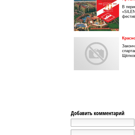
В пери
«SILEN
фестив
Красн
Законч
спарта
Щёлков
Добавить комментарий