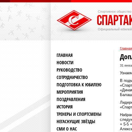
Спортивное общество
Официальный юбилей
Главная
Доп
ГЛАВНАЯ
НОВОСТИ
31 янва
РУКОВОДСТВО
Узнаем
СОТРУДНИЧЕСТВО
В подм
ПОДГОТОВКА К ЮБИЛЕЮ
«Спарт
«Динам
МЕРОПРИЯТИЯ
Балашо
ПОЗДРАВЛЕНИЯ
Лидеро
ИСТОРИЯ
«Спарт
ТРЕНЕРЫ И СПОРТСМЕНЫ
Набран
следую
НЕГАСНУЩИЕ ЗВЁЗДЫ
+ 5-5 
СМИ О НАС
Алексе