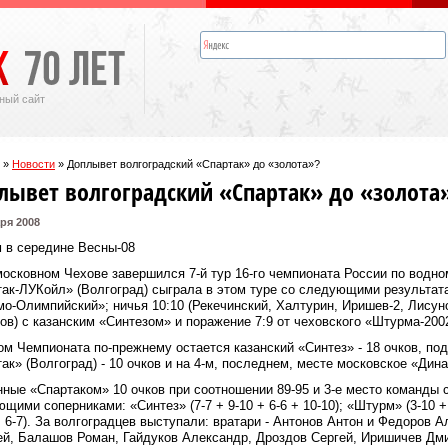
ный сайт
»
Новости
»
Доплывет волгоградский «Спартак» до «золота»?
лывет волгоградский «Спартак» до «золота
ря 2008
 в середине Весны-08
осковном Чехове завершился 7-й тур 16-го чемпионата России по водн
ак-ЛУКойл» (Волгоград) сыграла в этом туре со следующими результата
о-Олимпийский»; ничья 10:10 (Рекечинский, Халтурин, Иришев-2, Лисуно
в) с казанским «Синтезом» и поражение 7:9 от чеховского «Штурма-200
м Чемпионата по-прежнему остается казанский «Синтез» ‑ 18 очков, по
ак» (Волгоград) ‑ 10 очков и на 4-м, последнем, месте московское «Дина
ные «Спартаком» 10 очков при соотношении 89-95 и 3-е место команды 
щими соперниками: «Синтез» (7-7 + 9-10 + 6-6 + 10-10); «Штурм» (3-10 + 1
+ 6-7). За волгоградцев выступали: вратари ‑ Антонов Антон и Федоров А
й, Балашов Роман, Гайдуков Александр, Дроздов Сергей, Иришичев Дми