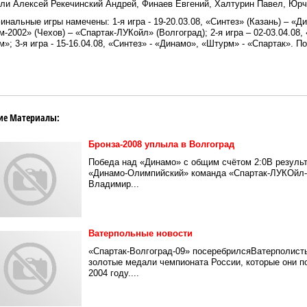
ли Алексей Рекечинский Андрей, Финаев Евгений, Халтурин Павел, Юрч
нальные игры намечены: 1-я игра ‑ 19-20.03.08, «Синтез» (Казань) – «
-2002» (Чехов) – «Спартак-ЛУКойл» (Волгоград); 2-я игра – 02-03.04.08,
»; 3-я игра ‑ 15-16.04.08, «Синтез» ‑ «Динамо», «Штурм» ‑ «Спартак». П
ие Материалы:
Бронза-2008 уплыла в Волгоград
Победа над «Динамо» с общим счётом 2:0В результа
«Динамо-Олимпийский» команда «Спартак-ЛУКОйл-В
Владимир...
Ватерпольные новости
«Спартак-Волгоград-09» посеребрилсяВатерполисты
золотые медали чемпионата России, которые они п
2004 году....