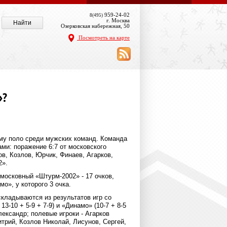
959-24-02
8(495)
г. Москва
Озерковская набережная, 50
Посмотреть на карте
»?
ому поло среди мужских команд. Команда
ми: поражение 6:7 от московского
в, Козлов, Юрчик, Финаев, Агарков,
2».
дмосковный «Штурм-2002» ‑ 17 очков,
мо», у которого 3 очка.
складываются из результатов игр со
3-10 + 5-9 + 7-9) и «Динамо» (10-7 + 8-5
лександр; полевые игроки ‑ Агарков
трий, Козлов Николай, Лисунов, Сергей,