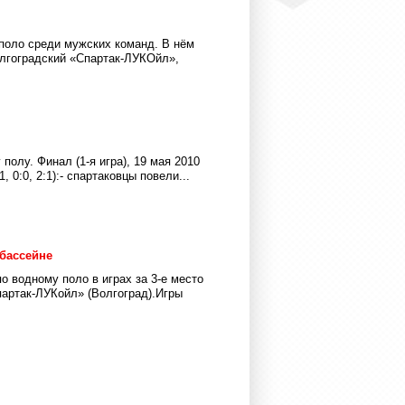
 поло среди мужских команд. В нём
олгоградский «Спартак-ЛУКОйл»,
олу. Финал (1-я игра), 19 мая 2010
, 0:0, 2:1):- спартаковцы повели...
бассейне
о водному поло в играх за 3-е место
артак-ЛУКойл» (Волгоград).Игры