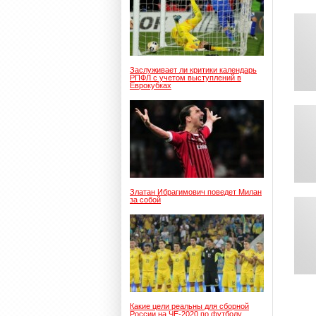
Заслуживает ли критики календарь
РПФЛ с учетом выступлений в
Еврокубках
Златан Ибрагимович поведет Милан
за собой
Какие цели реальны для сборной
России на ЧЕ-2020 по футболу