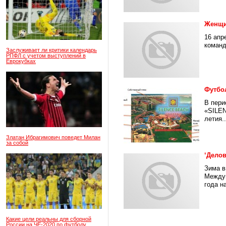
Женщи
16 апр
команд
Заслуживает ли критики календарь
РПФЛ с учетом выступлений в
Еврокубках
Футбо
В пери
«SILEN
летия..
Златан Ибрагимович поведет Милан
за собой
‘Дело
Зима в
Междун
года на
Какие цели реальны для сборной
России на ЧЕ-2020 по футболу