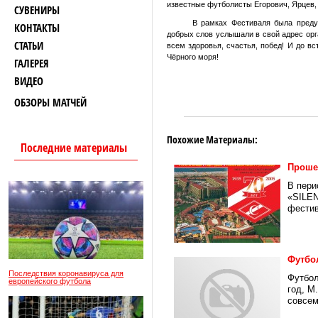
известные футболисты Егорович, Ярцев, 
СУВЕНИРЫ
В рамках Фестиваля была преду
КОНТАКТЫ
добрых слов услышали в свой адрес ор
СТАТЬИ
всем здоровья, счастья, побед! И до в
Чёрного моря!
ГАЛЕРЕЯ
ВИДЕО
ОБЗОРЫ МАТЧЕЙ
Похожие Материалы:
Последние материалы
Проше
В пери
«SILEN
фестив
Футбо
Последствия коронавируса для
Футбол
европейского футбола
год, М
совсем