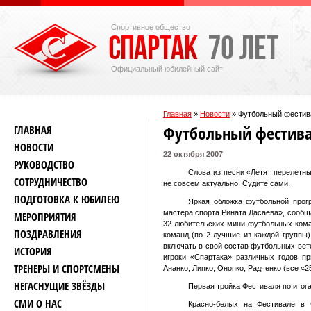
Спортивное общество
Официальный юбилейный сайт
Главная
»
Новости
»
Футбольный фестива
Футбольный фестивал
ГЛАВНАЯ
НОВОСТИ
22 октября 2007
РУКОВОДСТВО
Слова из песни «Летят перелетны
СОТРУДНИЧЕСТВО
не совсем актуально. Судите сами.
ПОДГОТОВКА К ЮБИЛЕЮ
Яркая обложка футбольной прог
мастера спорта Рината Дасаева», сообща
МЕРОПРИЯТИЯ
32 любительских мини-футбольных коман
ПОЗДРАВЛЕНИЯ
команд (по 2 лучшие из каждой группы
включать в свой состав футбольных вет
ИСТОРИЯ
игроки «Спартака» различных годов пр
ТРЕНЕРЫ И СПОРТСМЕНЫ
Ананко, Липко, Онопко, Радченко (все «
НЕГАСНУЩИЕ ЗВЁЗДЫ
Первая тройка Фестиваля по итога
СМИ О НАС
Красно-белых на Фестивале в 