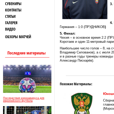
СУВЕНИРЫ
3.
КОНТАКТЫ
3
СТАТЬИ
3
ГАЛЕРЕЯ
4.
Германия – 1:0 (ПРУДНИКОВ
)
ВИДЕО
5. Финал:
ОБЗОРЫ МАТЧЕЙ
Чехия – в основное время 2:2 (П
Коротаев и один 11-метровый пари
Наибольшее число голов – 8, на 
Последние материалы
Владимир Силованов), а с июля 2
и в разные годы тренеры команды 
Александр Пискарёв).
Похожие Материалы:
Юноше
Последствия коронавируса для
Сборна
европейского футбола
главно
(Мороз