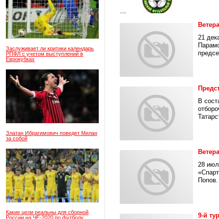
Ветера
21 дек
Парамо
Заслуживает ли критики календарь
предсе
РПФЛ с учетом выступлений в
Еврокубках
Предс
В сост
отборо
Татарс
Златан Ибрагимович поведет Милан
за собой
Ветер
28 июл
«Спарт
Попов. 
Какие цели реальны для сборной
9-й ту
России на ЧЕ-2020 по футболу