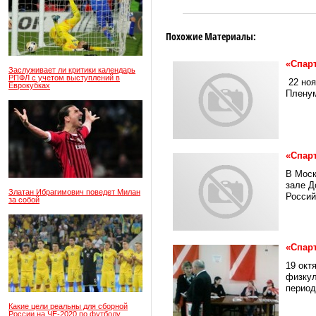
Похожие Материалы:
«Спар
Заслуживает ли критики календарь
РПФЛ с учетом выступлений в
22 ноя
Еврокубках
Пленум
«Спар
В Моск
зале Д
Златан Ибрагимович поведет Милан
Россий
за собой
«Спарт
19 окт
физкул
период
Какие цели реальны для сборной
России на ЧЕ-2020 по футболу