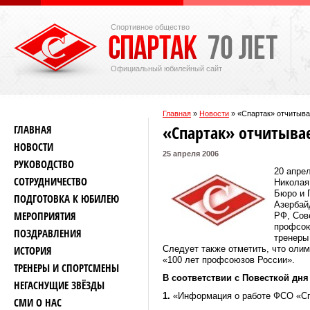
Спортивное общество
Официальный юбилейный сайт
Главная
»
Новости
»
«Спартак» отчитыва
«Спартак» отчитыва
ГЛАВНАЯ
НОВОСТИ
25 апреля 2006
РУКОВОДСТВО
20 апре
СОТРУДНИЧЕСТВО
Николая
Бюро и 
ПОДГОТОВКА К ЮБИЛЕЮ
Азербай
МЕРОПРИЯТИЯ
РФ, Сов
профсою
ПОЗДРАВЛЕНИЯ
тренеры
ИСТОРИЯ
Следует также отметить, что ол
«100 лет профсоюзов России».
ТРЕНЕРЫ И СПОРТСМЕНЫ
В соответствии с Повесткой дн
НЕГАСНУЩИЕ ЗВЁЗДЫ
1.
«Информация о работе ФСО «Спар
СМИ О НАС