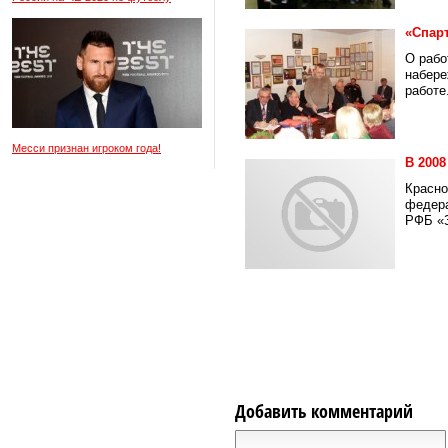
«Спар
О рабо
набере
работе.
Месси признан игроком года!
В 200
Красно
федера
РФБ «З
Добавить комментарий