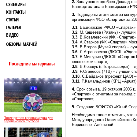
2.
Заслушан и одобрен Доклад о 
СУВЕНИРЫ
Башкортостана и Башкирского РФС
КОНТАКТЫ
3.
Подведены итоги смотра-конкур
СТАТЬИ
организации ФСО «Спартак» за 200
ГАЛЕРЕЯ
3.1.
Башкирское РФСО «Спартак» –
3.2.
М.Кащеева (Рязань) ‑ лучший
ВИДЕО
3.3.
В.Ковалевский (ФК «Спартак» 
3.4.
А.Старков (ФК «Спартак» Моск
ОБЗОРЫ МАТЧЕЙ
3.5.
В.Егоров (Музей спорта) – лу
3.6.
Л.Аграновская (ДЮСШ «Эдельв
3.7.
В.Мишурис (ДЮСШ «Спартак-Мо
юношеском спорте;
Последние материалы
3.8.
В.Левшук (г.Петрозаводск) – 
3.9.
Р.Оганесов (7ТВ) – лучшая сп
3.10.
С.Байдаков (префект ЦАО) –
3.11.
Р.Камальдинов (КРЦ «Арбат) 
4.
Срок созыва, 19 октября 2006 
«Спартак» с отчетами за период с
«Спартака»;
5.
Создание ВСФСОО «Юный Спар
Необходимо также отметить, что 
Последствия коронавируса для
Международного Олимпийского К
европейского футбола
Борисовне. Алёшиной