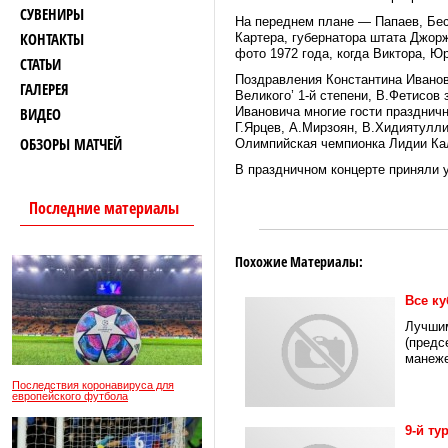
СУВЕНИРЫ
На переднем плане — Папаев, Бес
КОНТАКТЫ
Картера, губернатора штата Джорж
фото 1972 года, когда Виктора, Ю
СТАТЬИ
Поздравления Константина Иванов
ГАЛЕРЕЯ
Великого’ 1-й степени, В.Фетисо
ВИДЕО
Ивановича многие гости праздничн
Г.Ярцев, А.Мирзоян, В.Хидиятуллин
ОБЗОРЫ МАТЧЕЙ
Олимпийская чемпионка Лидии Кал
В праздничном концерте приняли у
Последние материалы
Похожие Материалы:
Все к
Лучшим
(предс
манеже
Последствия коронавируса для
европейского футбола
9-й ту