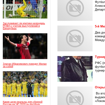
Футбол
Алексе
Департ
Заслуживает ли критики календарь
РПФЛ с учетом выступлений в
5-й М
Еврокубках
Два дн
команд
Междун
Турнир
РФС (п
Златан Ибрагимович поведет Милан
за собой
футбол
турнир 
Откры
Во вто
выдающ
«Локом
Какие цели реальны для сборной
России на ЧЕ-2020 по футболу