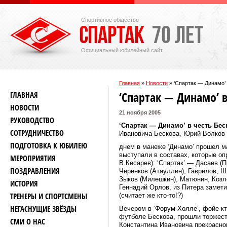
Спортивное общество
Официальный юбилейный сайт
Главная
»
Новости
»
‘Спартак — Динамо’
‘Спартак — Динамо’ в
ГЛАВНАЯ
НОВОСТИ
21 ноября 2005
РУКОВОДСТВО
‘Спартак — Динамо’
в честь Бес
СОТРУДНИЧЕСТВО
Ивановича Бескова, Юрий Волков 
ПОДГОТОВКА К ЮБИЛЕЮ
днем в манеже ‘Динамо’ прошел ма
выступали в составах, которые оп
МЕРОПРИЯТИЯ
В.Кесарев): ‘Спартак’ — Дасаев (
ПОЗДРАВЛЕНИЯ
Черенков (Атауллин), Гаврилов, Шм
Зыков (Милешкин), Матюнин, Козло
ИСТОРИЯ
Геннадий Орлов, из Питера замети
ТРЕНЕРЫ И СПОРТСМЕНЫ
(считает же кто-то!?)
НЕГАСНУЩИЕ ЗВЁЗДЫ
Вечером в ‘Форум-Холле’, фойе к
футболе Бескова, прошли торжест
СМИ О НАС
Константина Ивановича прекрасног