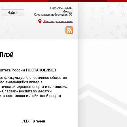
959-24-02
8(495)
г. Москва
Озерковская набережная, 50
Посмотреть на карте
 Плэй
митета России ПОСТАНОВЛЯЕТ:
ое физкультурно-спортивное общество
есло выдающийся вклад в
тических идеалов спорта и олимпизма,
 «Спартак» воспитало десятки
х спортсменов и любителей спорта
Л.В. Тягачев