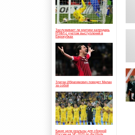
Заслуживает ли критики календарь
РПФЛ с учетом выступлений в
Еврокубках
Златан Ибрагимович поведет Милан
за собой
Какие цели реальны для сборной
России на ЧЕ-2020 по футболу