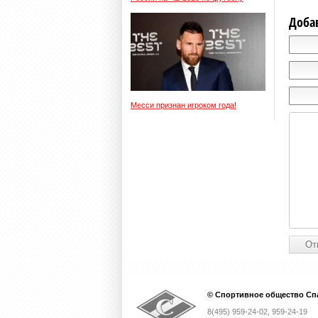
Доба
Месси признан игроком года!
© Спортивное общество Спа
8(495) 959-24-02, 959-24-19