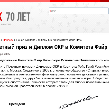
ный сайт
»
Новости
»
Почетный приз и Диплом ОКР и Комитета Фэйр Плэй
етный приз и Диплом ОКР и Комитета Фэйр
ря 2005
едложению Комитета Фэйр Плэй бюро Исполкома Олимпийского ко
дить Почетным призом и Дипломом ОКР и Комитета Фэйр Плэй Российск
ак», г. Москва. Созданное в 1935 г. спортивное общество «Спартак» вн
странение в отечественном физкультурно-спортивном движении гуманис
пов благородства, дружбы, взаимопонимания и честной игры. Общество
щихся спортсменов, личности которых стали для многих поколений юны
ом высокой нравственности в спорте и жизни.
Президент