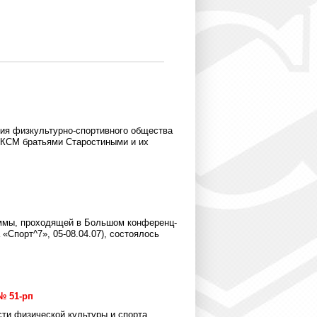
ания физкультурно-спортивного общества
ЛКСМ братьями Старостиными и их
аммы, проходящей в Большом конференц-
«Спорт^7», 05-08.04.07), состоялось
№ 51-рп
сти физической культуры и спорта