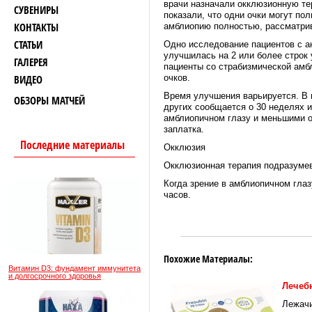
врачи назначали окклюзионную те
СУВЕНИРЫ
показали, что одни очки могут по
КОНТАКТЫ
амблиопию полностью, рассматрив
СТАТЬИ
Одно исследование пациентов с а
улучшилась на 2 или более строк 
ГАЛЕРЕЯ
пациенты со страбизмической амб
ВИДЕО
очков.
Время улучшения варьируется. В н
ОБЗОРЫ МАТЧЕЙ
других сообщается о 30 неделях и
амблиопичном глазу и меньшими о
заплатка.
Последние материалы
Окклюзия
Окклюзионная терапия подразумев
Когда зрение в амблиопичном глаз
часов.
Похожие Материалы:
Витамин D3: фундамент иммунитета
и долгосрочного здоровья
Лечеб
Лежачи