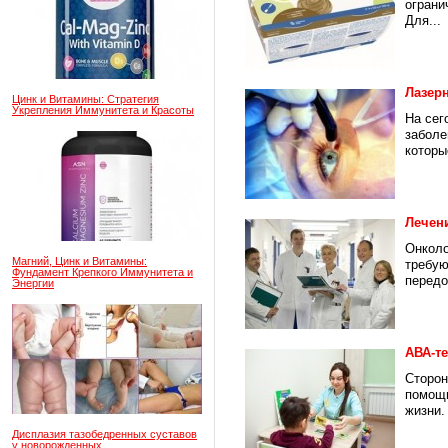
ограни
Для...
Лазерн
Цинк и Витамины: Стратегия
Укрепления Иммунитета и Красоты
На сег
заболе
которые
Лечен
Онколо
Магний, Цинк и Витамины:
требую
Фундамент Крепкого Иммунитета и
передо
Энергии
АВА-те
Сторон
помощи
жизни.
Дисплазия тазобедренных суставов
у новорожденных