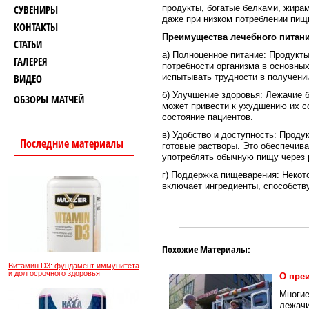
СУВЕНИРЫ
продукты, богатые белками, жира
даже при низком потреблении пищ
КОНТАКТЫ
Преимущества лечебного питани
СТАТЬИ
а) Полноценное питание: Продукт
ГАЛЕРЕЯ
потребности организма в основны
ВИДЕО
испытывать трудности в получени
б) Улучшение здоровья: Лежачие 
ОБЗОРЫ МАТЧЕЙ
может привести к ухудшению их с
состояние пациентов.
в) Удобство и доступность: Проду
Последние материалы
готовые растворы. Это обеспечива
употреблять обычную пищу через 
г) Поддержка пищеварения: Некот
включает ингредиенты, способст
Похожие Материалы:
Витамин D3: фундамент иммунитета
и долгосрочного здоровья
О пре
Многие
лежачи