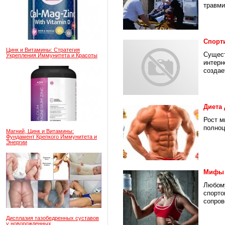
травми
Спорти
Цинк и Витамины: Стратегия
Сущест
Укрепления Иммунитета и Красоты
интерн
создает
Диета
Рост м
полноц
Магний, Цинк и Витамины:
Фундамент Крепкого Иммунитета и
Энергии
Мифы 
Любому
спорто
сопров
Дисплазия тазобедренных суставов
у новорожденных