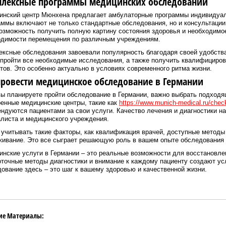
лексные программы медицинских обследований
инский центр Мюнхена предлагает амбулаторные программы индивидуал
ммы включают не только стандартные обследования, но и консультаци
озможность получить полную картину состояния здоровья и необходимое
одимости перемещения по различным учреждениям.
ксные обследования завоевали популярность благодаря своей удобства 
пройти все необходимые исследования, а также получить квалифициро
тов. Это особенно актуально в условиях современного ритма жизни.
провести медицинское обследование в Германии
ы планируете пройти обследование в Германии, важно выбрать подходя
енные медицинские центры, такие как
https://www.munich-medical.ru/chec
ндуются пациентами за свои услуги. Качество лечения и диагностики н
листа и медицинского учреждения.
учитывать такие факторы, как квалификация врачей, доступные методы 
живание. Это все сыграет решающую роль в вашем опыте обследования 
нские услуги в Германии – это реальные возможности для восстановле
точные методы диагностики и внимание к каждому пациенту создают ус
ование здесь – это шаг к вашему здоровью и качественной жизни.
ие Материалы: