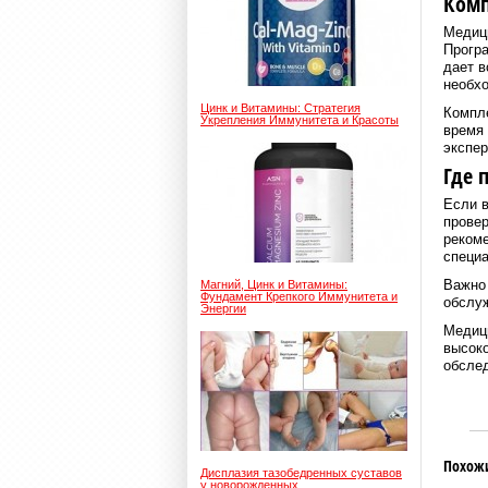
Комп
Медиц
Програ
дает в
необх
Цинк и Витамины: Стратегия
Компле
Укрепления Иммунитета и Красоты
время 
экспер
Где 
Если в
провер
рекоме
специа
Важно 
Магний, Цинк и Витамины:
Фундамент Крепкого Иммунитета и
обслу
Энергии
Медици
высоко
обслед
Похож
Дисплазия тазобедренных суставов
у новорожденных