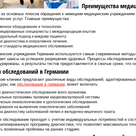
Преимущества медици
 из основных плюсов обращения к немецким медицинским учреждениям я
нских услуг. Главные преимущества:
енное оборудование и технологии.
ицированные специалисты с международным опытом.
дуальный подход к каждому пациенту.
я диагностика и оперативное лечение.
е стандарты медицинского обслуживания.
нские учреждения Германии используются самые современные методы д
ет шансы на успешное разрешение здоровья. Процессы обследования и
урированы, а результаты тестов предоставляются в сжатые сроки, что о
 обследований в Германии
ие клиники предлагают различные виды обследований, адаптированных 
дуры, как
обследование в германии
, может включать:
 диагностическое обследование всего организма.
льные программы проверки кардиоваскулярной системы.
ксные гинекологические и урологические обследования.
ования на выявление онкологических заболеваний.
на диагностику заболеваний легких и желудочно-кишечного тракта.
 обследование проходит с учетом индивидуальных потребностей и сост
ализированную программу диагностики, что позволяет максимально точ
ь возможные проблемы на ранних стадиях.