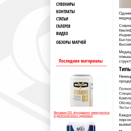
СУВЕНИРЫ
КОНТАКТЫ
Одним
СТАТЬИ
медици
ГАЛЕРЕЯ
Соврем
Квалиф
ВИДЕО
Индиви
Быстра
ОБЗОРЫ МАТЧЕЙ
Высоки
Медици
повыша
Последние материалы
структ
Типы
Немецк
проце
Полное
Специа
Компле
Обслед
Тесты 
Витамин D3: фундамент иммунитета
Каждое
и долгосрочного здоровья
персон
выявит