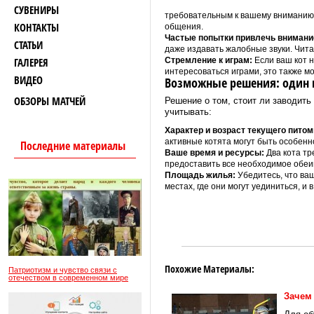
СУВЕНИРЫ
требовательным к вашему вниманию и
КОНТАКТЫ
общения.
Частые попытки привлечь внимани
СТАТЬИ
даже издавать жалобные звуки. Чита
ГАЛЕРЕЯ
Стремление к играм:
Если ваш кот н
интересоваться играми, это также мо
ВИДЕО
Возможные решения: один к
ОБЗОРЫ МАТЧЕЙ
Решение о том, стоит ли заводить
учитывать:
Характер и возраст текущего питом
активные котята могут быть особен
Последние материалы
Ваше время и ресурсы:
Два кота тр
предоставить все необходимое обеи
Площадь жилья:
Убедитесь, что ва
местах, где они могут уединиться, и 
Похожие Материалы:
Патриотизм и чувство связи с
отечеством в современном мире
Зачем