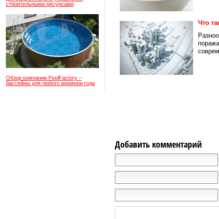
строительными ресурсами
Что та
Разноо
поража
соврем
Обзор компании PoolFactory –
бассейны для любого времени года
Добавить комментарий