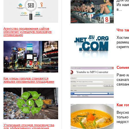
Для об
Из наи
в...
Агентство продвижения сайтов
Что та
обеспечит успешную поисковую
оптимизацию
Хостин
размещ
скрипты
Conver
Рано и
Как улицы городов становятся
скачат
живыми рекламными площадками
связано
Как го
Вкусно
только
недост
Утилизация отходов производства
для эффективного управления