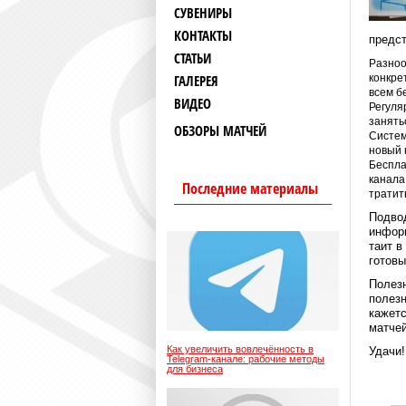
СУВЕНИРЫ
КОНТАКТЫ
предст
СТАТЬИ
Разноо
ГАЛЕРЕЯ
конкре
всем б
ВИДЕО
Регуля
занять
ОБЗОРЫ МАТЧЕЙ
Систем
новый 
Беспла
канала
Последние материалы
тратит
Подвод
информ
таит в
готовы
Полезн
полезн
кажетс
матчей
Как увеличить вовлечённость в
Удачи!
Telegram-канале: рабочие методы
для бизнеса