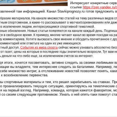
Интересуют конкретные серв
ссылке
https://zen.yandex.ru/
авленной там информацией. Канал Stavkiprognozy.ru готов предложить
бразие материалов. На канале множество статей на тему различных видов сп
тным спортсменам, а какие-то рассказывают о матчах/соревнованиях или даже
ез исключения людям, интересующимся спортивной тематикой.
рные обновления. Новые статьи появляются на канале каждый день. Подпишите
ся в свободное время. К примеру, многие читают канал во время поездки на р
у комментариев. Хотите высказать свое мнение и обсудить прочитанное с д
комментарий или ответьте на один из уже имеющихся.
тный доступ.
События из мира спорта
сейчас можно узнавать абсолютно бесп
 от газет, цены на которые в последние годы значительно возросли. Тут вам 
ь деньги на что-либо еще, за исключением счетов за интернет.
я итоги, хочется посоветовать, активно следить за своими любимыми 
ации вы владеете, тем интереснее следить за баталиями. Например, 
 себе множество интриг, а отслеживание новостей позволяет понять, ка
 к возобновлению первенства.
ы спортивные материалы и тем, кто решил зарабатывать на ставках. Пр
о проанализировать текущую ситуацию, ориентируясь на тематические ст
я на первый взгляд. Например, команда, которая кажется фаворитом, 
 со своим следующим противником. Узнать о ней опять-таки помогут ста