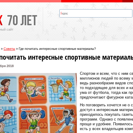
ный сайт
»
Советы
»
Где почитать интересные спортивные материалы?
 почитать интересные спортивные материал
бря 2018
Спортом и всем, что с ним с
миллионов людей по всему м
ведь разнообразие видов спо
то подходящее для всех и к
ума от футбола, тогда как п
предпочитают фигурное ката
Но поговорить хочется не о с
доступ к интересным матери
приходилось покупать газет
программ. Однако с появлен
проще и удобнее. Появилось
есть у всех владельцев ком