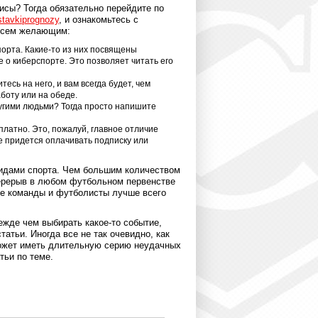
исы? Тогда обязательно перейдите по
stavkiprognozy
, и ознакомьтесь с
 всем желающим:
орта. Какие-то из них посвящены
 о киберспорте. Это позволяет читать его
сь на него, и вам всегда будет, чем
аботу или на обеде.
ругими людьми? Тогда просто напишите
латно. Это, пожалуй, главное отличие
не придется оплачивать подписку или
видами спорта. Чем большим количеством
перерыв в любом футбольном первенстве
кие команды и футболисты лучше всего
ежде чем выбирать какое-то событие,
атьи. Иногда все не так очевидно, как
может иметь длительную серию неудачных
тьи по теме.