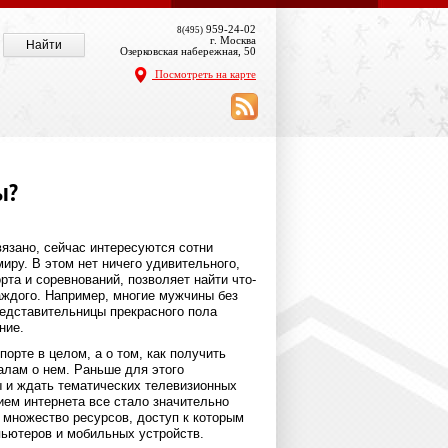
959-24-02
8(495)
г. Москва
Озерковская набережная, 50
Посмотреть на карте
ы?
вязано, сейчас интересуются сотни
иру. В этом нет ничего удивительного,
рта и соревнований, позволяет найти что-
аждого. Например, многие мужчины без
редставительницы прекрасного пола
ние.
порте в целом, а о том, как получить
алам о нем. Раньше для этого
ы и ждать тематических телевизионных
ием интернета все стало значительно
 множество ресурсов, доступ к которым
пьютеров и мобильных устройств.