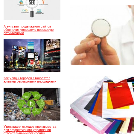
Агентство продвижения сайтов
обеспечит успешную поисковую
оптимизацию
Как улицы городов становятся
живыми рекламными площадками
Утилизация отходов производства
для эффективного управления
строительными ресурсами