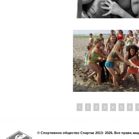
<
1
2
3
4
5
6
© Спортивное общество Спартак 2013- 2026. Все права за