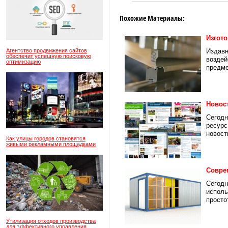
Похожие Материалы:
Изгото
Агентство продвижения сайтов
Издавн
обеспечит успешную поисковую
воздей
оптимизацию
предме
Новос
Сегодн
ресурс
новости
Как улицы городов становятся
живыми рекламными площадками
Совре
Сегодн
исполь
просто
Утилизация отходов производства
для эффективного управления