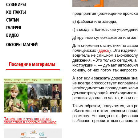
СУВЕНИРЫ
КОНТАКТЫ
предприятия (размещение происход
СТАТЬИ
в) фабрики или заводы,
ГАЛЕРЕЯ
г) въезды в банковские учреждени
ВИДЕО
д) крупные супермаркетов или же 
ОБЗОРЫ МАТЧЕЙ
Для снижения статистики по авар
полицейских (
здесь
). Эти изделия
водитель не слишком законопослу
движения. «Это только сегодня, 
Последние материалы
инструкции», — думает автомобил
основу, от них потом так непросто
А вот если заказать дорожные знак
не всегда способствует исправле
необходимостью проведения капита
демонстрирующий необходимость с
реалиях довольно часто, и они не
Таким образом, получается, что 
обязательно в комплексном поряд
разметку. Не всегда есть финансо
Патриотизм и чувство связи с
выбирают приоритетные направлен
отечеством в современном мире