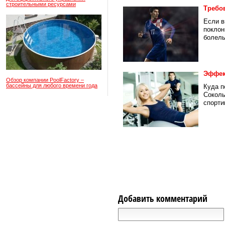
строительными ресурсами
Требо
Если в
поклон
болель
Эффек
Обзор компании PoolFactory –
бассейны для любого времени года
Куда п
Соколь
спорти
Добавить комментарий