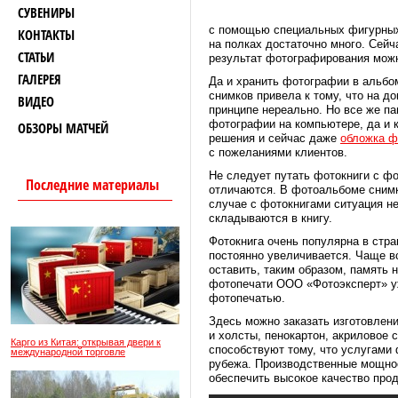
СУВЕНИРЫ
с помощью специальных фигурных 
КОНТАКТЫ
на полках достаточно много. Сей
СТАТЬИ
результат фотографирования можн
ГАЛЕРЕЯ
Да и хранить фотографии в альбом
снимков привела к тому, что на д
ВИДЕО
принципе нереально. Но все же па
фотографии на компьютере, да и 
ОБЗОРЫ МАТЧЕЙ
решения и сейчас даже
обложка ф
с пожеланиями клиентов.
Не следует путать фотокниги с фо
Последние материалы
отличаются. В фотоальбоме снимк
случае с фотокнигами ситуация не
складываются в книгу.
Фотокнига очень популярна в стр
постоянно увеличивается. Чаще вс
оставить, таким образом, память 
фотопечати ООО «Фотоэксперт» уж
фотопечатью.
Здесь можно заказать изготовлени
и холсты, пенокартон, акриловое 
Карго из Китая: открывая двери к
способствуют тому, что услугами 
международной торговле
рубежа. Производственные мощно
обеспечить высокое качество прод