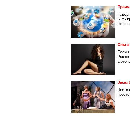
Преим
Наверн
быть п
относи
Ольга
Если в
Ракше.
фотопо
Заказ 
Часто 
просто