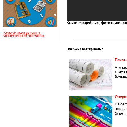
Kниги свадебные, фотокниги, 
Какие функции выполняет
управленческий консультант
Похожие Материалы:
Печат
Что ка
тому н
больше
Операт
На сег
прекра
будет..