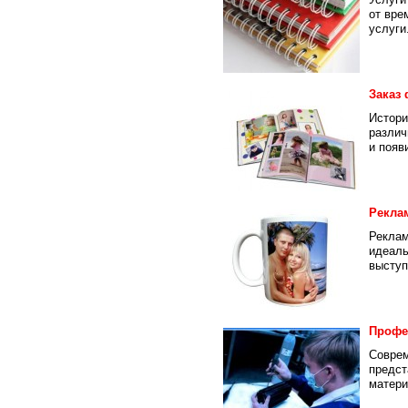
от вре
услуги.
Заказ 
Истори
различ
и появ
Рекла
Реклам
идеаль
выступ
Профе
Соврем
предст
матери