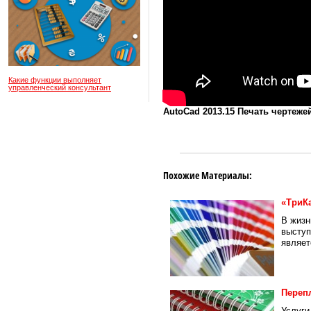
Какие функции выполняет
управленческий консультант
AutoCad 2013.15 Печать чертеже
Похожие Материалы:
«ТриК
В жизн
выступ
являет
Переп
Услуги