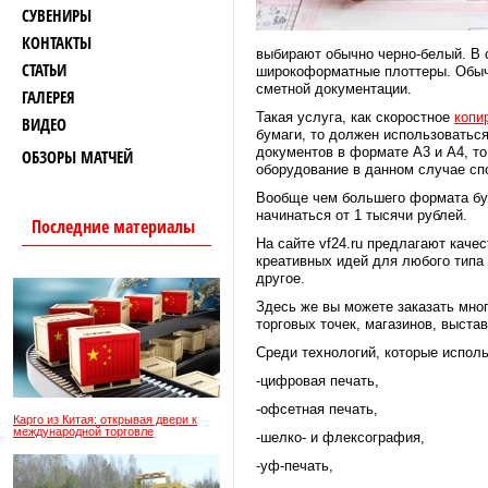
СУВЕНИРЫ
КОНТАКТЫ
выбирают обычно черно-белый. В 
СТАТЬИ
широкоформатные плоттеры. Обычн
сметной документации.
ГАЛЕРЕЯ
Такая услуга, как скоростное
копи
ВИДЕО
бумаги, то должен использоватьс
документов в формате А3 и А4, т
ОБЗОРЫ МАТЧЕЙ
оборудование в данном случае спо
Вообще чем большего формата бум
начинаться от 1 тысячи рублей.
Последние материалы
На сайте vf24.ru предлагают каче
креативных идей для любого типа
другое.
Здесь же вы можете заказать мно
торговых точек, магазинов, выст
Среди технологий, которые испол
-цифровая печать,
-офсетная печать,
Карго из Китая: открывая двери к
международной торговле
-шелко- и флексография,
-уф-печать,