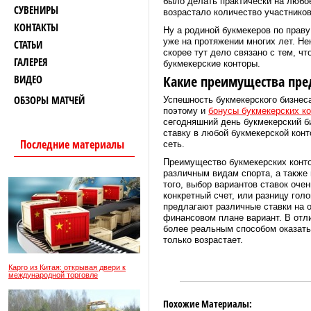
было делать практически на любое
СУВЕНИРЫ
возрастало количество участников
КОНТАКТЫ
Ну а родиной букмекеров по праву
уже на протяжении многих лет. Не
СТАТЬИ
скорее тут дело связано с тем, ч
ГАЛЕРЕЯ
букмекерские конторы.
ВИДЕО
Какие преимущества пре
ОБЗОРЫ МАТЧЕЙ
Успешность букмекерского бизнеса
поэтому и
бонусы букмекерских к
сегодняшний день букмекерский би
ставку в любой букмекерской конт
Последние материалы
сеть.
Преимущество букмекерских контор
различным видам спорта, а также
того, выбор вариантов ставок очен
конкретный счет, или разницу гол
предлагают различные ставки на о
финансовом плане вариант. В отли
более реальным способом оказать
только возрастает.
Карго из Китая: открывая двери к
международной торговле
Похожие Материалы: