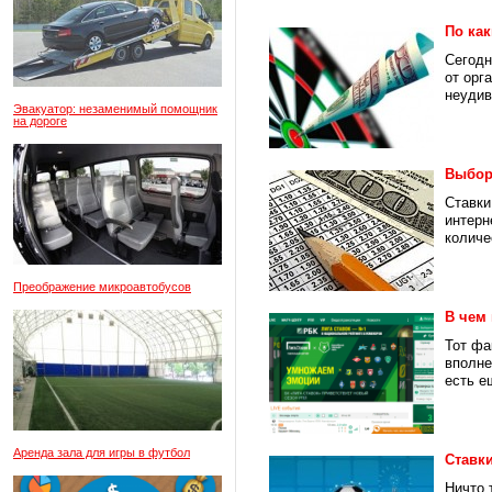
По ка
Сегодн
от орг
неудив
Эвакуатор: незаменимый помощник
на дороге
Выбор 
Ставки
интерн
количе
Преображение микроавтобусов
В чем 
Тот фа
вполне
есть е
Аренда зала для игры в футбол
Ставки
Ничто 