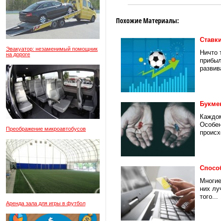
Похожие Материалы:
Ставки
Эвакуатор: незаменимый помощник
Ничто 
на дороге
прибыл
развива
Букме
Каждом
Особен
Преображение микроавтобусов
происх
Спосо
Многие
них лу
того...
Аренда зала для игры в футбол