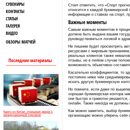
СУВЕНИРЫ
Стоит отметить, что «Спорт прогн
относится к каждой букмекерской
КОНТАКТЫ
информации о ставках на спорт, 
СТАТЬИ
Важные моменты
ГАЛЕРЕЯ
Самым важным моментом в процесс
ВИДЕО
должна быть выдана вашим госуда
руководствоваться логикой и здра
ОБЗОРЫ МАТЧЕЙ
Не лишним будет просмотреть авт
ресурсами с мировым признанием,
реальных клиентов также немалов
Последние материалы
отзывы, но в любом случае полож
возможность объективно составит
Касательно коэффициентов, то зд
постоянно ниже чем среднемировые
искать другую букмекерскую конто
Но помните, если даже по вышепер
хорошая букмекерская контора ник
они быстро и грамотно решаются,
онлайн. Также никогда не должны 
Как можно заметить, выбор букме
Карго из Китая: открывая двери к
международной торговле
организацию можно уберечь себя 