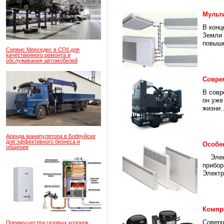
Мульт
В конц
Земли 
повыше
Сервис Мерседес в СПб для
качественного ремонта и
обслуживания автомобилей
Совре
В совр
он уже
жизни..
Аренда манипулятора в Бобруйске
для эффективного бизнеса и
Особе
общения
Электр
прибор
Электр
Компр
Соверш
Преимущества газовых колонок