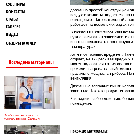
СУВЕНИРЫ
довольно простой конструкцией в
КОНТАКТЫ
воздух с комнаты, подает его на 
СТАТЬИ
помещению. Нагревательный элеме
работают на нескольких видах то
ГАЛЕРЕЯ
В каждом из этих типов климатиче
ВИДЕО
нужно выбирать в зависимости от 
всего использовать электропушки.
ОБЗОРЫ МАТЧЕЙ
температурах.
Хотя и от газовых вреда нет. Так
сгорает, не выбрасывая вредных в
Последние материалы
может подаваться как из баллона, 
проходит нагревательный элемент
правильно мощность прибора. Но 
вентиляция.
Дизельные тепловые пушки исполь
животных. Так как продукт сгоран
Как видим, выбор довольно большо
помещения.
Особенности ремонта
холодильников Самсунг
Похожие Материалы: