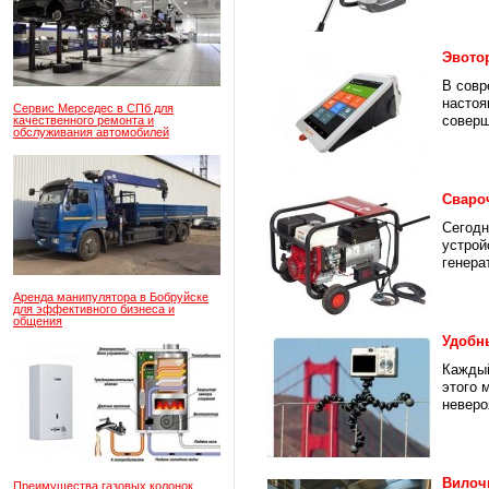
Эвото
В совр
настоя
Сервис Мерседес в СПб для
соверш
качественного ремонта и
обслуживания автомобилей
Сваро
Сегодн
устрой
генерат
Аренда манипулятора в Бобруйске
для эффективного бизнеса и
общения
Удобн
Каждый
этого 
неверо
Вилоч
Преимущества газовых колонок