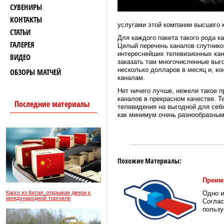
СУВЕНИРЫ
КОНТАКТЫ
услугами этой компании высшего 
СТАТЬИ
Для каждого пакета такого рода к
ГАЛЕРЕЯ
Целый перечень каналов спутнико
интереснейших телевизионных кан
ВИДЕО
заказать там многочисленные выг
несколько долларов в месяц и, к
ОБЗОРЫ МАТЧЕЙ
каналам.
Нет ничего лучше, нежели такое 
каналов в прекрасном качестве. Т
Последние материалы
телевидения на выгодной для себя
как минимум очень разнообразным
Похожие Материалы:
Преим
Карго из Китая: открывая двери к
Одно и
международной торговле
Соглас
пользу