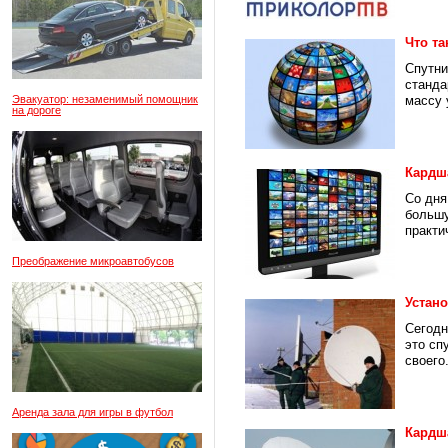
Что т
Спутни
станда
Эвакуатор: незаменимый помощник
массу 
на дороге
Кардш
Со дня
большу
практи
Преображение микроавтобусов
Устан
Сегодн
это сп
своего.
Аренда зала для игры в футбол
Кардша