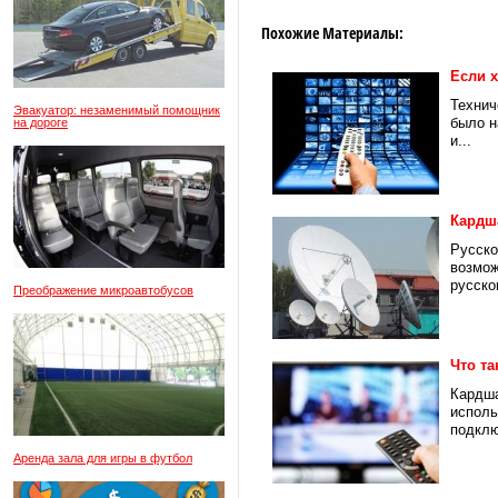
Похожие Материалы:
Если 
Технич
Эвакуатор: незаменимый помощник
было н
на дороге
и...
Кардша
Русско
возмож
русско
Преображение микроавтобусов
Что та
Кардша
исполь
подклю
Аренда зала для игры в футбол