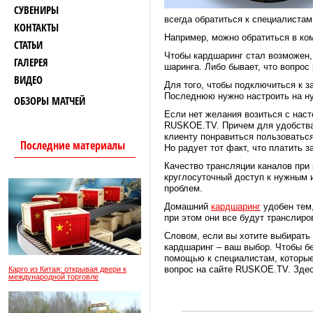
СУВЕНИРЫ
всегда обратиться к специалистам
КОНТАКТЫ
Например, можно обратиться в к
СТАТЬИ
Чтобы кардшаринг стал возможен,
ГАЛЕРЕЯ
шаринга. Либо бывает, что вопрос
ВИДЕО
Для того, чтобы подключиться к з
Последнюю нужно настроить на ну
ОБЗОРЫ МАТЧЕЙ
Если нет желания возиться с наст
RUSKOE.TV. Причем для удобства 
клиенту понравиться пользоватьс
Последние материалы
Но радует тот факт, что платить 
Качество трансляции каналов при 
круглосуточный доступ к нужным 
проблем.
Домашний
кардшаринг
удобен тем,
при этом они все будут транслиро
Словом, если вы хотите выбирать 
кардшаринг – ваш выбор. Чтобы бе
помощью к специалистам, которые
вопрос на сайте RUSKOE.TV. Здес
Карго из Китая: открывая двери к
международной торговле