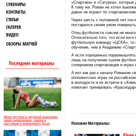
«Спартака» и «Сатурна», которые 
СУВЕНИРЫ
К тому же, Роман не хотел выезжа
КОНТАКТЫ
давно не играют по спартаковским
СТАТЬИ
Через шесть с половиной лет посл
постарался своим умом повернуть 
ГАЛЕРЕЯ
Отец футболиста совсем не много
ВИДЕО
Относительно того, что если кого
футбольную команду «ЦСКА», то с
ОБЗОРЫ МАТЧЕЙ
обучение, чем в Академию «Спарт
А если хорошенько поразмышлять,
лишь на получение сыном футболь
Последние материалы
соперником спартаковцев и играл 
А вот как раз к началу Романом 
оппонентских играх на российском
в молодости и их встречи в «Химк
помогает тренировать «Краснодар
Мини-футбол в дружной компании:
заряд адреналина, смеха и
Похожие Материалы:
настоящего командного духа!
Юран 