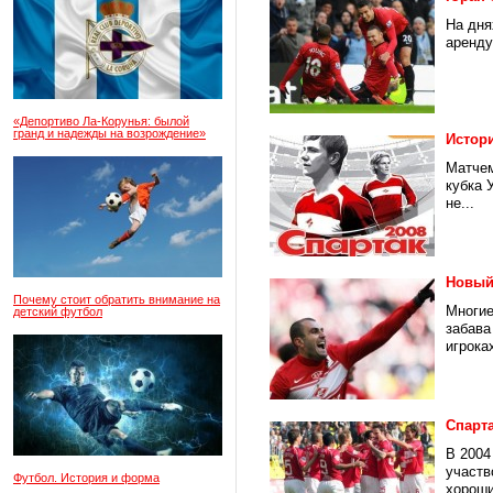
На дня
аренду
«Депортиво Ла-Корунья: былой
гранд и надежды на возрождение»
Истор
Матчем
кубка 
не...
Новый
Почему стоит обратить внимание на
Многие
детский футбол
забава
игроках
Спарта
В 2004
участв
Футбол. История и форма
хороши