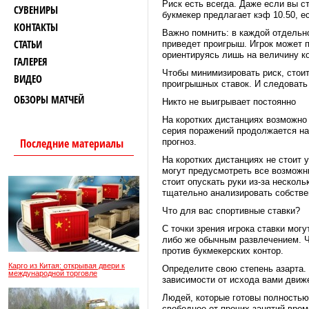
Риск есть всегда. Даже если вы с
СУВЕНИРЫ
букмекер предлагает кэф 10.50, ес
КОНТАКТЫ
Важно помнить: в каждой отдельно
СТАТЬИ
приведет проигрыш. Игрок может п
ориентируясь лишь на величину к
ГАЛЕРЕЯ
Чтобы минимизировать риск, стои
ВИДЕО
проигрышных ставок. И следовать 
ОБЗОРЫ МАТЧЕЙ
Никто не выигрывает постоянно
На коротких дистанциях возможно 
серия поражений продолжается на
Последние материалы
прогноз.
На коротких дистанциях не стоит
могут предусмотреть все возможн
стоит опускать руки из-за нескол
тщательно анализировать собстве
Что для вас спортивные ставки?
С точки зрения игрока ставки мог
либо же обычным развлечением. Ч
против букмекерских контор.
Карго из Китая: открывая двери к
Определите свою степень азарта. 
международной торговле
зависимости от исхода вами движ
Людей, которые готовы полностью 
свободное от прочих занятий врем