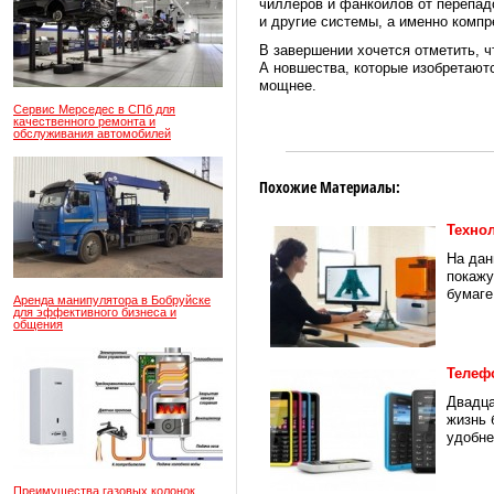
чиллеров и фанкойлов от перепад
и другие системы, а именно компр
В завершении хочется отметить, 
А новшества, которые изобретают
мощнее.
Сервис Мерседес в СПб для
качественного ремонта и
обслуживания автомобилей
Похожие Материалы:
Технол
На дан
покажу
бумаге.
Аренда манипулятора в Бобруйске
для эффективного бизнеса и
общения
Телеф
Двадца
жизнь 
удобне
Преимущества газовых колонок