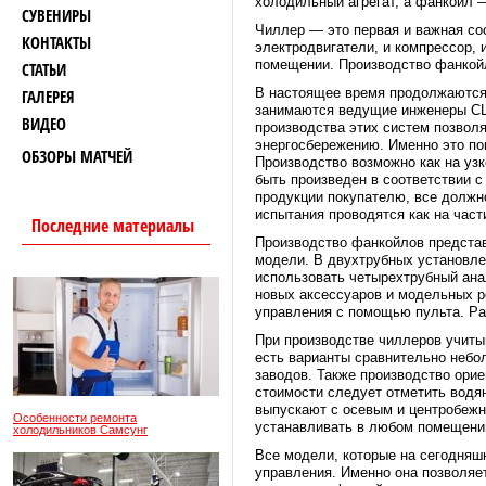
холодильный агрегат, а фанкойл 
СУВЕНИРЫ
Чиллер — это первая и важная со
КОНТАКТЫ
электродвигатели, и компрессор, 
помещении. Производство фанкойл
СТАТЬИ
В настоящее время продолжаются 
ГАЛЕРЕЯ
занимаются ведущие инженеры США
ВИДЕО
производства этих систем позвол
энергосбережению. Именно это по
ОБЗОРЫ МАТЧЕЙ
Производство возможно как на уз
быть произведен в соответствии 
продукции покупателю, все должно
испытания проводятся как на част
Последние материалы
Производство фанкойлов представ
модели. В двухтрубных установле
использовать четырехтрубный ана
новых аксессуаров и модельных р
управления с помощью пульта. Ра
При производстве чиллеров учитыв
есть варианты сравнительно небо
заводов. Также производство ори
стоимости следует отметить водя
выпускают с осевым и центробеж
Особенности ремонта
устанавливать в любом помещении
холодильников Самсунг
Все модели, которые на сегодняш
управления. Именно она позволяе