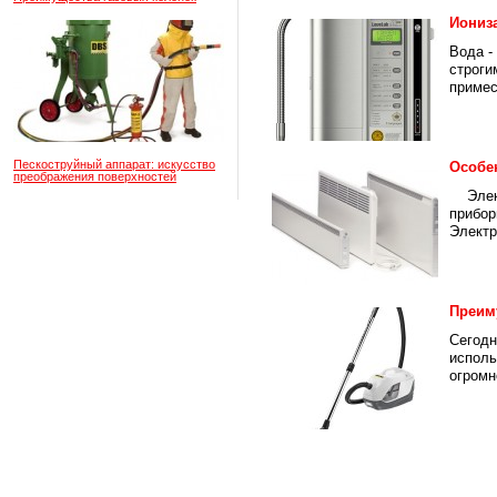
Иониз
Вода -
строги
примес
Пескоструйный аппарат: искусство
Особе
преображения поверхностей
Электр
прибор
Электр
Преим
Сегодн
исполь
огромн