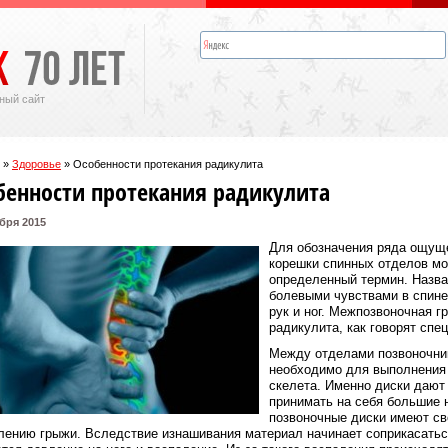
ный сайт
»
Здоровье
»
Особенности протекания радикулита
бенности протекания радикулита
бря 2015
Для обозначения ряда ощущ
корешки спинных отделов мо
определенный термин. Назва
болевыми чувствами в спине
рук и ног. Межпозвоночная г
радикулита, как говорят спе
Между отделами позвоночник
необходимо для выполнения 
скелета. Именно диски дают
принимать на себя большие н
позвоночные диски имеют св
лению грыжи. Вследствие изнашивания материал начинает соприкасаться