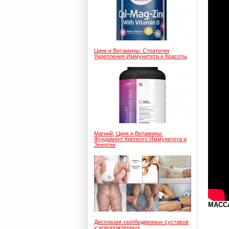
Цинк и Витамины: Стратегия
Укрепления Иммунитета и Красоты
Магний, Цинк и Витамины:
Фундамент Крепкого Иммунитета и
Энергии
МАССА
Дисплазия тазобедренных суставов
у новорожденных