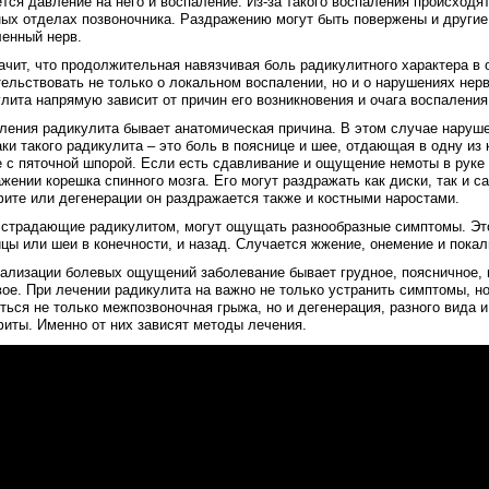
тся давление на него и воспаление. Из-за такого воспаления происход
ых отделах позвоночника. Раздражению могут быть повержены и другие 
енный нерв.
ачит, что продолжительная навязчивая боль радикулитного характера в
ельствовать не только о локальном воспалении, но и о нарушениях нерв
лита напрямую зависит от причин его возникновения и очага воспаления
ления радикулита бывает анатомическая причина. В этом случае наруше
ки такого радикулита – это боль в пояснице и шее, отдающая в одну из 
 с пяточной шпорой. Если есть сдавливание и ощущение немоты в руке 
жении корешка спинного мозга. Его могут раздражать как диски, так и са
ите или дегенерации он раздражается также и костными наростами.
 страдающие радикулитом, могут ощущать разнообразные симптомы. Это
цы или шеи в конечности, и назад. Случается жжение, онемение и пока
ализации болевых ощущений заболевание бывает грудное, поясничное, 
ое. При лечении радикулита на важно не только устранить симптомы, но
ться не только межпозвоночная грыжа, но и дегенерация, разного вида и
иты. Именно от них зависят методы лечения.