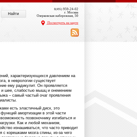
959-24-02
8(495)
г. Москва
Озерковская набережная, 50
Посмотреть на карте
ений, характеризующихся давлением на
зга, в неврологии существует
ние ему радикулит. Он проявляется
 и шее, слабостью мышц и онемением
рыжа – самый частый очаг проявления
циалисты.
ами есть эластичный диск, это
функций амортизации в этой части
 возможность позвоночнику изгибаться и
агрузки. Как и любой механизм,
ойство изнашиваться, что часто приводит
 с корешками мозга спины, из-за чего