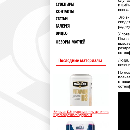
случае
СУВЕНИРЫ
и шейн
воспал
КОНТАКТЫ
Это зн
СТАТЬИ
свидет
ГАЛЕРЕЯ
радику
ВИДЕО
У появ
Призна
ОБЗОРЫ МАТЧЕЙ
вместе
раздра
остеоф
Последние материалы
Люди,
поясни
По лок
плечев
относи
остеоф
Витамин D3: фундамент иммунитета
и долгосрочного здоровья