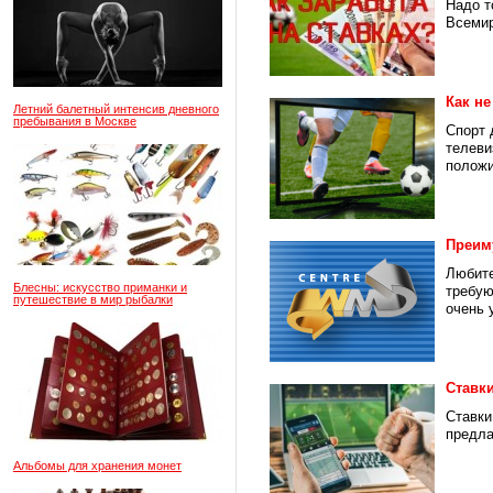
Надо т
Всемир
Как н
Летний балетный интенсив дневного
пребывания в Москве
Спорт 
телеви
положи
Преиму
Любите
Блесны: искусство приманки и
требую
путешествие в мир рыбалки
очень у
Ставк
Ставки
предла
Альбомы для хранения монет