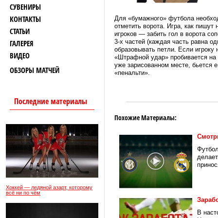
СУВЕНИРЫ
КОНТАКТЫ
Для «бумажного» футбола необходи
отметить ворота. Игра, как пишут 
СТАТЬИ
игроков — забить гол в ворота со
3-х частей (каждая часть равна о
ГАЛЕРЕЯ
образовывать петли. Если игроку 
ВИДЕО
«Штрафной удар» пробивается на ш
уже зарисованном месте, бьется 
ОБЗОРЫ МАТЧЕЙ
«пенальти».
Последние материалы
Похожие Материалы:
Смотр
Футбол
делает
принося
Хоккей — ледяной азарт, которому
всё ни по чём
Зарабо
В наст