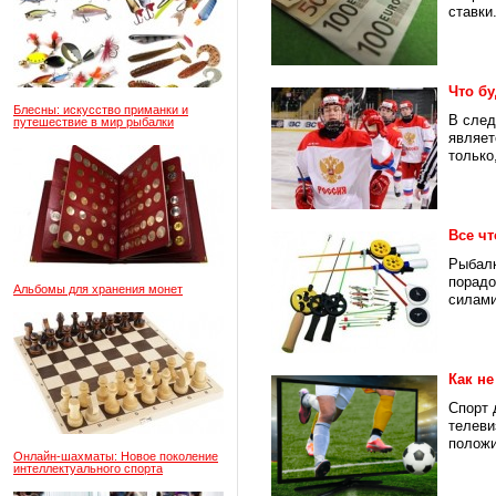
ставки.
Что бу
Блесны: искусство приманки и
В след
путешествие в мир рыбалки
являет
только,
Все ч
Рыбалк
порадо
Альбомы для хранения монет
силами
Как н
Спорт 
телеви
положи
Онлайн-шахматы: Новое поколение
интеллектуального спорта