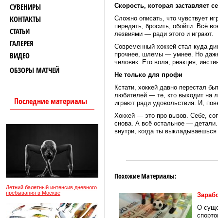
СУВЕНИРЫ
Скорость, которая заставляет с
КОНТАКТЫ
Сложно описать, что чувствует иг
передать, бросить, обойти. Всё в
СТАТЬИ
лезвиями — ради этого и играют.
ГАЛЕРЕЯ
Современный хоккей стал куда ди
ВИДЕО
прочнее, шлемы — умнее. Но даже
человек. Его воля, реакция, инстин
ОБЗОРЫ МАТЧЕЙ
Не только для профи
Кстати, хоккей давно перестал б
любителей — те, кто выходит на л
Последние материалы
играют ради удовольствия. И, пов
Хоккей — это про вызов. Себе, со
снова. А всё остальное — детали
внутри, когда ты выкладываешься
Похожие Материалы:
Летний балетный интенсив дневного
пребывания в Москве
Зарабо
О суще
спорто