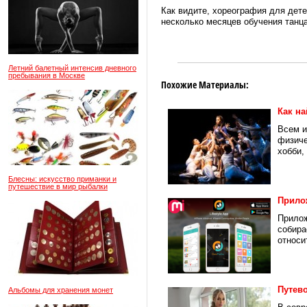
Как видите, хореография для дете
несколько месяцев обучения танца
Летний балетный интенсив дневного
пребывания в Москве
Похожие Материалы:
Как на
Всем и
физиче
хобби, 
Блесны: искусство приманки и
путешествие в мир рыбалки
Прилож
Прилож
собира
относит
Путев
Альбомы для хранения монет