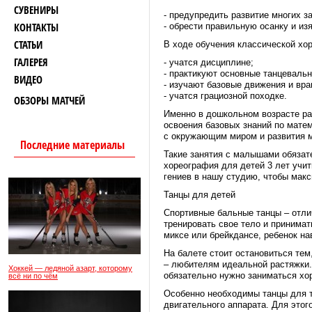
СУВЕНИРЫ
- предупредить развитие многих з
КОНТАКТЫ
- обрести правильную осанку и из
СТАТЬИ
В ходе обучения классической хо
ГАЛЕРЕЯ
- учатся дисциплине;
- практикуют основные танцевальн
ВИДЕО
- изучают базовые движения и вр
- учатся грациозной походке.
ОБЗОРЫ МАТЧЕЙ
Именно в дошкольном возрасте ра
освоения базовых знаний по мате
с окружающим миром и развития м
Последние материалы
Такие занятия с малышами обяза
хореография для детей 3 лет учи
гениев в нашу студию, чтобы мак
Танцы для детей
Спортивные бальные танцы – отлич
тренировать свое тело и принимат
миксе или брейкдансе, ребенок на
На балете стоит остановиться тем
– любителям идеальной растяжки.
Хоккей — ледяной азарт, которому
обязательно нужно заниматься хо
всё ни по чём
Особенно необходимы танцы для т
двигательного аппарата. Для это