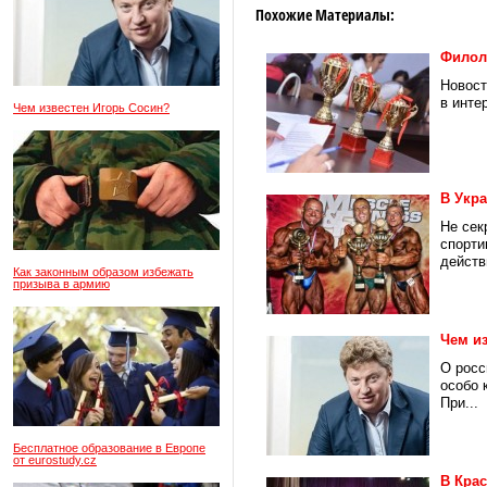
Похожие Материалы:
Филол
Новост
в инте
Чем известен Игорь Сосин?
В Укр
Не сек
спорти
действ
Как законным образом избежать
призыва в армию
Чем и
О росс
особо 
При...
Бесплатное образование в Европе
от eurostudy.cz
В Кра