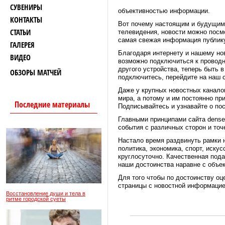
СУВЕНИРЫ
объективностью информации.
КОНТАКТЫ
Вот почему настоящим и будущим 
СТАТЬИ
телевидения, новости можно посмо
самая свежая информация публику
ГАЛЕРЕЯ
Благодаря интернету и нашему нов
ВИДЕО
возможно подключиться к проводно
другого устройства, теперь быть 
ОБЗОРЫ МАТЧЕЙ
подключитесь, перейдите на наш с
Даже у крупных новостных каналов
мира, а потому и им постоянно пр
Последние материалы
Подписывайтесь и узнавайте о по
Главными принципами сайта dense
события с различных сторон и точ
Настало время раздвинуть рамки 
политика, экономика, спорт, иск
круглосуточно. Качественная под
наши достоинства наравне с объе
Для того чтобы по достоинству оц
страницы с новостной информацие
Восстановление души и тела в
ритме городской суеты