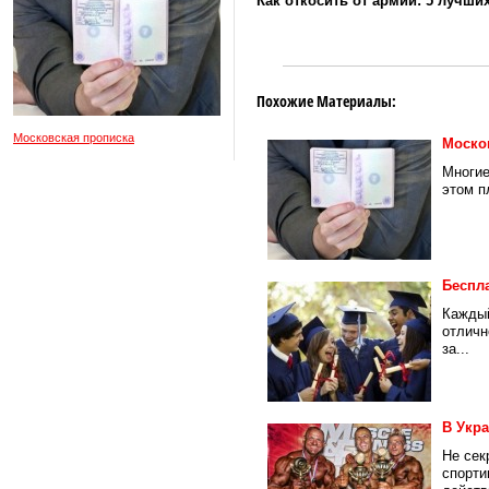
Как откосить от армии: 5 лучши
Похожие Материалы:
Московская прописка
Моско
Многие
этом п
Беспла
Каждый
отличн
за...
В Укр
Не сек
спорти