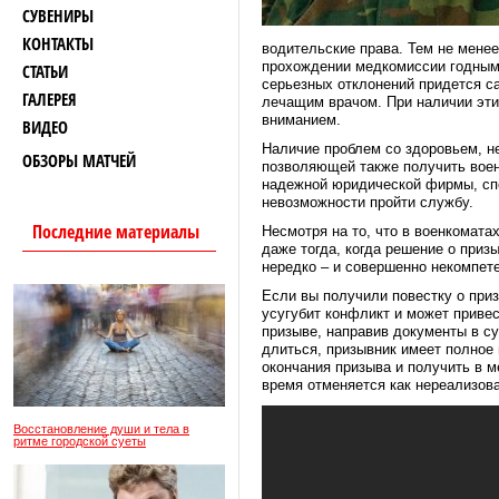
СУВЕНИРЫ
КОНТАКТЫ
водительские права. Тем не менее
прохождении медкомиссии годными
СТАТЬИ
серьезных отклонений придется са
ГАЛЕРЕЯ
лечащим врачом. При наличии эти
вниманием.
ВИДЕО
Наличие проблем со здоровьем, н
ОБЗОРЫ МАТЧЕЙ
позволяющей также получить воен
надежной юридической фирмы, сп
невозможности пройти службу.
Последние материалы
Несмотря на то, что в военкомата
даже тогда, когда решение о приз
нередко – и совершенно некомпет
Если вы получили повестку о приз
усугубит конфликт и может привес
призыве, направив документы в су
длиться, призывник имеет полное
окончания призыва и получить в 
время отменяется как нереализов
Восстановление души и тела в
ритме городской суеты