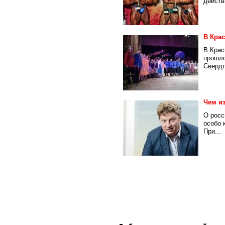
действ
В Кра
В Крас
прошло
Свердл
Чем и
О росс
особо 
При...