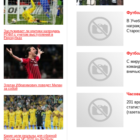
Футбо
В Учеб
награж
Старос
Заслуживает ли критики календарь
РПФЛ с учетом выступлений в
Еврокубках
Футбо
С миру
команд
вничью 
Златан Ибрагимович поведет Милан
за собой
Часов
201 вр
статис
(газета
Какие цели реальны для сборной
России на ЧЕ-2020 по футболу