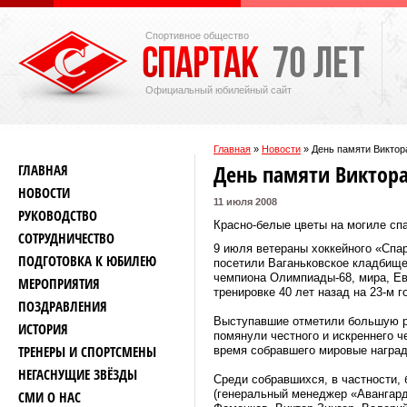
Спортивное общество
Официальный юбилейный сайт
Главная
»
Новости
»
День памяти Виктор
День памяти Виктора
ГЛАВНАЯ
НОВОСТИ
11 июля 2008
РУКОВОДСТВО
Красно-белые цветы на могиле спа
СОТРУДНИЧЕСТВО
9 июля ветераны хоккейного «Спа
ПОДГОТОВКА К ЮБИЛЕЮ
посетили Ваганьковское кладбище,
чемпиона Олимпиады-68, мира, Ев
МЕРОПРИЯТИЯ
тренировке 40 лет назад на 23-м г
ПОЗДРАВЛЕНИЯ
Выступавшие отметили большую ро
ИСТОРИЯ
помянули честного и искреннего ч
ТРЕНЕРЫ И СПОРТСМЕНЫ
время собравшего мировые наград
НЕГАСНУЩИЕ ЗВЁЗДЫ
Среди собравшихся, в частности,
(генеральный менеджер «Авангар
СМИ О НАС