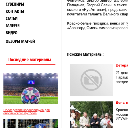
Фоменков, Виктор Зингер, Валери
СУВЕНИРЫ
Паладьев, Георгий Савин, а также
омского «РусАнтона»), представи
КОНТАКТЫ
почитатели таланта Великого спар
СТАТЬИ
Красно-белые гвоздики, венки от 
ГАЛЕРЕЯ
«Авангард-Омск» символизировали
ВИДЕО
ОБЗОРЫ МАТЧЕЙ
Похожие Материалы:
Последние материалы
Ветера
21 дек
Парамо
предсе
День 
Красно
Последствия коронавируса для
европейского футбола
москов
ИГУМН