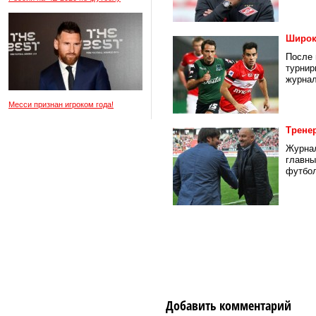
Широк
После 
турнир
журнал
Месси признан игроком года!
Трене
Журнал
главны
футбол
Добавить комментарий