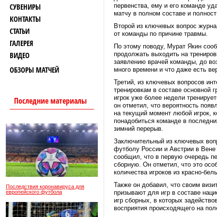
СУВЕНИРЫ
первенства, ему и его команде уд
матчу в полном составе и полнос
КОНТАКТЫ
Второй из ключевых вопрос журна
СТАТЬИ
от команды по причине травмы.
ГАЛЕРЕЯ
По этому поводу, Мурат Якин сооб
ВИДЕО
продолжать выходить на тренировк
заявлению врачей команды, до воз
ОБЗОРЫ МАТЧЕЙ
много времени и что даже есть ве
Третий, из ключевых вопросов ин
тренировкам в составе основной г
игрок уже более недели тренирует
Последние материалы
он отметил, что вероятность появ
на текущий момент любой игрок, 
понадобиться команде в последних
зимний перерыв.
Заключительный из ключевых вопр
футболу России и Австрии в Вене 
сообщил, что в первую очередь п
сборную. Он отметил, что это осо
количества игроков из красно-бел
Также он добавил, что своим визит
Последствия коронавируса для
европейского футбола
призывают для игр в составе нац
игр сборных, в которых задейство
восприятия происходящего на пол