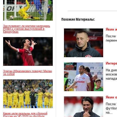
Похожие Материалы:
Заслуживает ли критики календарь
РПФЛ с учетом выступлений в
Якин 
Еврокубках
После 
первен
Интер
На дня
Златан Ибрагимович поведет Милан
за собой
москов
напада
Якин 
После 
футбол
на...
Какие цели реальны для сборной
России на ЧЕ-2020 по футболу