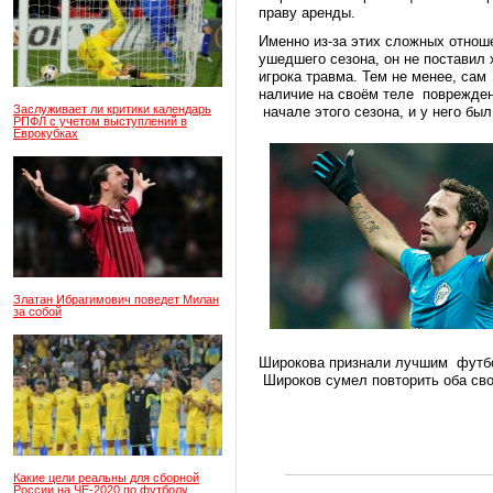
праву аренды.
Именно из-за этих сложных отнош
ушедшего сезона, он не поставил 
игрока травма. Тем не менее, сам
наличие на своём теле повреждени
Заслуживает ли критики календарь
начале этого сезона, и у него был
РПФЛ с учетом выступлений в
Еврокубках
Златан Ибрагимович поведет Милан
за собой
Широкова признали лучшим футбол
Широков сумел повторить оба св
Какие цели реальны для сборной
России на ЧЕ-2020 по футболу