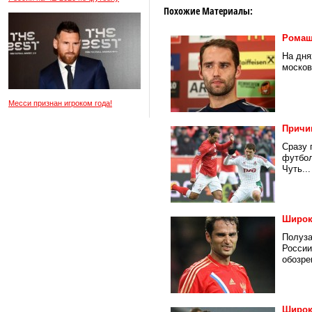
Похожие Материалы:
Ромаш
На дня
москов
Месси признан игроком года!
Причи
Сразу 
футбол
Чуть...
Широк
Полуза
России
обозре
Широк