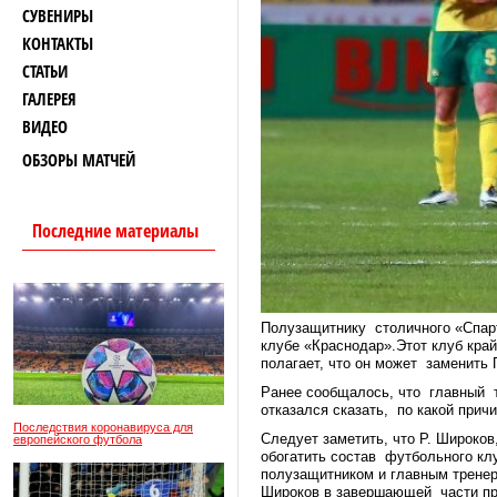
СУВЕНИРЫ
КОНТАКТЫ
СТАТЬИ
ГАЛЕРЕЯ
ВИДЕО
ОБЗОРЫ МАТЧЕЙ
Последние материалы
Полузащитнику столичного «Спар
клубе «Краснодар».Этот клуб кра
полагает, что он может заменить 
Ранее сообщалось, что главный т
отказался сказать, по какой при
Последствия коронавируса для
Следует заметить, что Р. Широко
европейского футбола
обогатить состав футбольного кл
полузащитником и главным тренер
Широков в завершающей части про