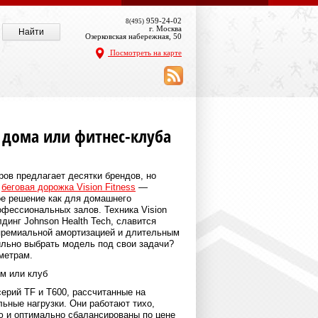
959-24-02
8(495)
г. Москва
Озерковская набережная, 50
Посмотреть на карте
я дома или фитнес-клуба
ов предлагает десятки брендов, но
я
беговая дорожка Vision Fitness
—
е решение как для домашнего
офессиональных залов. Техника Vision
динг Johnson Health Tech, славится
премиальной амортизацией и длительным
ильно выбрать модель под свои задачи?
метрам.
ом или клуб
ерий TF и T600, рассчитанные на
ьные нагрузки. Они работают тихо,
 и оптимально сбалансированы по цене