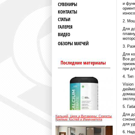
СУВЕНИРЫ
и функ
ориент
КОНТАКТЫ
износо
СТАТЬИ
2. Мо
ГАЛЕРЕЯ
Для до
ВИДЕО
плавну
моторо
ОБЗОРЫ МАТЧЕЙ
3. Раз
Для ко
Все до
Последние материалы
призем
при д
4. Тип
Vision
дюймо
домашн
эксплу
5. Габ
Для до
Кальций, Цинк и Витамины: Секреты
сэконо
Крепких Костей и Иммунитета
для уд
6. Над