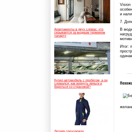
Vision
особен
и нали
7. До
В моде
Апартаменты в двух словах: что
скрывается за модным термином
нагруд
«апарт»
мотив
Итог: 
простр
одинак
Купил автомобиль с пробегом, а он
Похож
сломался: как вернуть деньги и
бороться со страховой?
желани
Летняя спецодежда