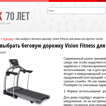
ный сайт
»
Покупки
»
Как выбрать беговую дорожку Vision Fitness для дома или фитнес-клуба
 выбрать беговую дорожку Vision Fitness дл
 2025
Современный рынок тренажёр
среди них особо выделяетс
надёжное и сбалансированно
использования, так и для пр
входит в международный хол
продуманной конструкцией, 
сроком службы. Но как прав
Разберём по ключевым пара
1. Формат использования: д
Для дома подойдут модели с
ежедневные, но не экстремал
имеют складную конструкцию