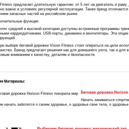
 Fitness предлагает длительную гарантию: от 5 лет на двигатель и раму,
но важно в условиях регулярной эксплуатации. Также бренд отличаетс
чием запасных частей на российском рынке.
полнительные функции
лях средней и высокой категории доступны встроенные программы трени
ными кардиодатчиками, USB-порты, динамики и вентиляторы. Эти опции
ирующей.
при выборе беговой дорожки Vision Fitness стоит опираться на цели испо
анство. Бренд предлагает решения как для домашнего уюта, так и для
овым вниманием к качеству, деталям и безопасности.
ие Материалы:
Беговая дорожка Horizon
Начать заниматься спортом
е начать заботится о своем здоровье, о здоровье свое тела, о здоровье
Выбираем беговую дорожку: механический тип