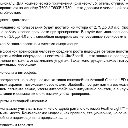
ционалу. Для коммерческого применения (фитнес-клуб, отель, студия, 
ироваться на линейку T600 / T600E / T80 — это дорожки с усиленной 
стойкостью.
щность двигателя
машнего использования будет достаточно мотора от 2,75 до 3,0 л.с. (п
ю работу и запас прочности при тренировках. В клубе или многопользо
м от 3,0 до 4,0 л.с., способная выдерживать непрерывные тренировки в 
мер бегового полотна и система амортизации
мфортной тренировки человеку среднего роста подойдёт беговое полотно
рожки Vision оборудованы системой UltraZone® — это зонально распред
ление мягким, а отталкивание упругим. Такая конструкция снижает нагру
лительных пробежках.
 консоли и интерфейс
 предлагает на выбор несколько типов консолей: от базовой Classic LED
вым экраном, потоковыми сервисами, Bluetooth, программами и возмож
ем сегменте важно, чтобы интерфейс был интуитивно понятен, а в клу
атации и совместим с системами учёта тренировок.
ариты и складной механизм
ма важно учитывать наличие складной рамы с системой FeatherLight™ —
мить место. Коммерческие модели, как правило, стационарные, но осн
обного перемещения в пределах зала.
ёжность и гарантия