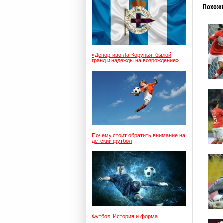
Похож
«Депортиво Ла-Корунья: былой
гранд и надежды на возрождение»
Почему стоит обратить внимание на
детский футбол
Футбол. История и форма