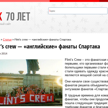
ный сайт
»
Статьи
»
Flint’s crew — «английские» фанаты Спартака
nt’s crew — «английские» фанаты Спартака
я 2014
Flint’s Crew – это фанатска
первыми, кто организовал ф
болельщики первыми стали е
стали одевать одежду красно
являются мощной силой на с
Они начали свое существова
фанатов решила объединитьс
энтузиазм фанатов «Спартак
В трудные времена для кома
фанатам, чтобы они продол
пошла следующая традиция:
трибунам фанатов и благода