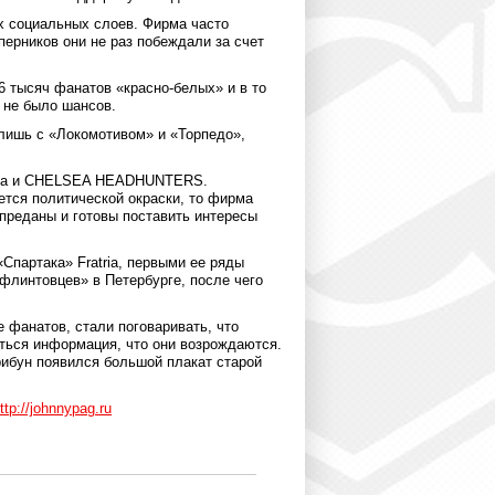
ых социальных слоев. Фирма часто
ерников они не раз побеждали за счет
6 тысяч фанатов «красно-белых» и в то
 не было шансов.
лишь с «Локомотивом» и «Торпедо»,
езда и CHELSEA HEADHUNTERS.
тся политической окраски, то фирма
 преданы и готовы поставить интересы
Спартака» Fratria, первыми ее ряды
«флинтовцев» в Петербурге, после чего
е фанатов, стали поговаривать, что
аться информация, что они возрождаются.
трибун появился большой плакат старой
ttp://johnnypag.ru