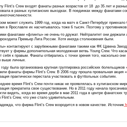
пу Flint’s Crew входят фанаты разных возрастов от 18 до 35 лет и разн
овала в разных хулиганских выходках. В поединках между фанатами соп
многочисленности.
ом может служить 1999 год, когда на матч в Санкт-Петербург приехало 
мя в Ярославле их насчитывалось тоже 6 тысяч. Поэтому у противников
ими фанатами «флинты» не очень-то дружат. Нейтралитет они держали 
проходила Премьер Лига России. Хотя иногда столкновения были.
ты» контактируют с зарубежными фанатами такими как ФК Црвена Зв
вует у фирмы дополнительная молодежная ветвь Young Crew. Что касае
т себя к правым. Фанаты отбирались с точки зрения того, насколько они
 выше личных.
 году была организована крупная группировка российских болельщиков «
или фанаты фирмы Flint’s Crew. В 2006 году прошла провальная акция 
зация практически перестала участвовать в футбольных событиях.
еднее время Flint’s Crew почти никак не проявлялась в хулиганском мир
зация прекратила свое существование. Но в 2011 году начала просачив
гли видеть, когда во время дерби в мае 2011 года в центре фанатских 
Flint’s Crew, что уже стало удивительным.
адежда, что фирма Flint’s Crew возродится в новом качестве. Источник
h