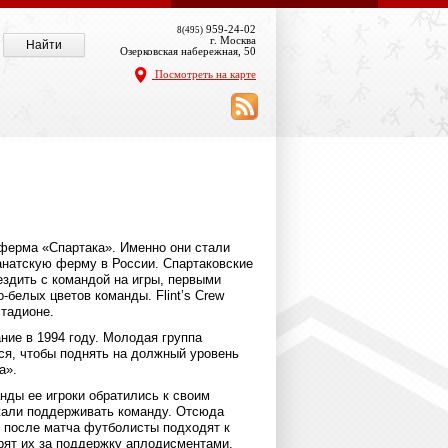
959-24-02
8(495)
г. Москва
Озерковская набережная, 50
Посмотреть на карте
я ферма «Спартака». Именно они стали
анатскую ферму в России. Спартаковские
здить с командой на игры, первыми
-белых цветов команды. Flint’s Crew
тадионе.
ние в 1994 году. Молодая группа
я, чтобы поднять на должный уровень
а».
нды ее игроки обратились к своим
жали поддерживать команду. Отсюда
 после матча футболисты подходят к
рят их за поддержку аплодисментами.