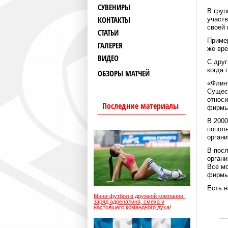
СУВЕНИРЫ
В груп
КОНТАКТЫ
участв
своей 
СТАТЬИ
Пример
ГАЛЕРЕЯ
же вре
ВИДЕО
С друг
когда 
ОБЗОРЫ МАТЧЕЙ
«Флин
Сущест
относи
Последние материалы
фирмы
В 2000
пополн
органи
В посл
органи
Все мо
фирмы 
Есть н
Мини-футбол в дружной компании:
заряд адреналина, смеха и
настоящего командного духа!