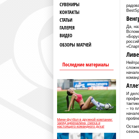
СУВЕНИРЫ
радова
BestSp
КОНТАКТЫ
Венг
СТАТЬИ
Да, на
ГАЛЕРЕЯ
Вспомн
ВИДЕО
«Борус
россий
ОБЗОРЫ МАТЧЕЙ
«Спарт
Ливе
Нейтра
Последние материалы
сложно
начали
команд
Атле
И дело
профе
тактик
– то п
начале
пробле
Мини-футбол в дружной компании:
заряд адреналина, смеха и
Остает
настоящего командного духа!
сезоны