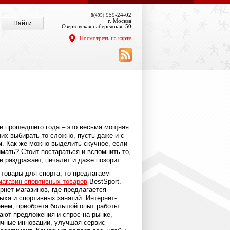
959-24-02
8(495)
г. Москва
Озерковская набережная, 50
Посмотреть на карте
и прошедшего года – это весьма мощная
их выбирать то сложно, пусть даже и с
. Как же можно выделить скучное, если
имать? Стоит постараться и вспомнить то,
и раздражает, печалит и даже позорит.
 товары для спорта, то предлагаем
магазин спортивных товаров
BestSport.
рнет-магазинов, где предлагается
ыха и спортивных занятий. Интернет-
енем, приобретя большой опыт работы.
ают предложения и спрос на рынке,
ичные инновации, улучшая сервис