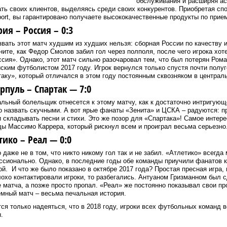
обслуживания и расширяя ас
ть своих клиентов, выделяясь среди своих конкурентов. Приобретая сп
ort, вы гарантировано получаете высококачественные продукты по при
рия – Россия – 0:3
звать этот матч худшим из худших нельзя: сборная России по качеству 
ите, как Федор Смолов забил гол через полполя, после чего игрока хот
сия». Однако, этот матч сильно разочаровал тем, что был потерян Ром
ским футболистом 2017 году. Игрок вернулся только спустя почти полуг
аку», который отличался в этом году постоянным сквозняком в централ
рпуль – Спартак — 7:0
льный болельщик отнесется к этому матчу, как к достаточно интригующ
 назвать скучными. А вот ярые фанаты «Зенита» и ЦСКА – радуются: п
 складывать песни и стихи. Это же позор для «Спартака»! Самое интере
ы Массимо Каррера, который рискнул всем и проиграл весьма серьезно
тико – Реал — 0:0
 даже не в том, что никто никому гол так и не забил. «Атлетико» всегда
ссионально. Однако, в последние годы обе команды приучили фанатов 
ой. И что же было показано в октябре 2017 года? Простая пресная игра,
лохо контактировали игроки, то разбегались. Антуаном Гризманном был 
 матча, а позже просто пропал. «Реал» же постоянно показывал свои пр
мный матч – весьма печальная история.
ся только надеяться, что в 2018 году, игроки всех футбольных команд 
.