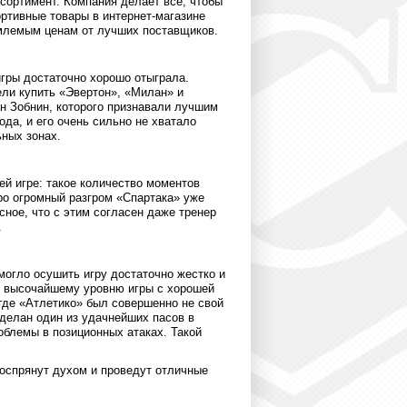
сортимент. Компания делает все, чтобы
ортивные товары в интернет-магазине
емлемым ценам от лучших поставщиков.
игры достаточно хорошо отыграла.
ели купить «Эвертон», «Милан» и
ан Зобнин, которого признавали лучшим
ода, и его очень сильно не хватало
ьных зонах.
ей игре: такое количество моментов
ро огромный разгром «Спартака» уже
сное, что с этим согласен даже тренер
.
 могло осушить игру достаточно жестко и
к высочайшему уровню игры с хорошей
 где «Атлетико» был совершенно не свой
сделан один из удачнейших пасов в
облемы в позиционных атаках. Такой
воспрянут духом и проведут отличные