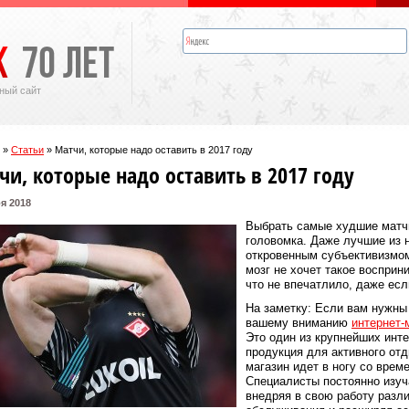
ный сайт
»
Статьи
»
Матчи, которые надо оставить в 2017 году
чи, которые надо оставить в 2017 году
я 2018
Выбрать самые худшие матч
головомка. Даже лучшие из н
откровенным субъективизмом
мозг не хочет такое восприн
что не впечатлило, даже есл
На заметку: Если вам нужны
вашему вниманию
интернет-
Это один из крупнейших инте
продукция для активного отд
магазин идет в ногу со врем
Специалисты постоянно изуч
внедряя в свою работу разл