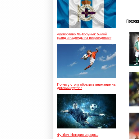
Похож
«Депортиво Ла-Корунья: былой
гранд и надежды на возрождение»
Почему стоит обратить внимание на
детский футбол
Футбол. История и форма