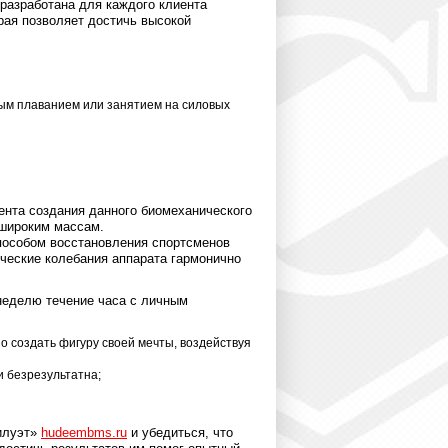
 разработана для каждого клиента
рая позволяет достичь высокой
вым плаванием или занятием на силовых
ента создания данного биомеханического
 широким массам.
особом восстановления спортсменов
ические колебания аппарата гармонично
 неделю течение часа с личным
 создать фигуру своей мечты, воздействуя
и безрезультатна;
илуэт»
hudeembms.ru
и убедиться, что