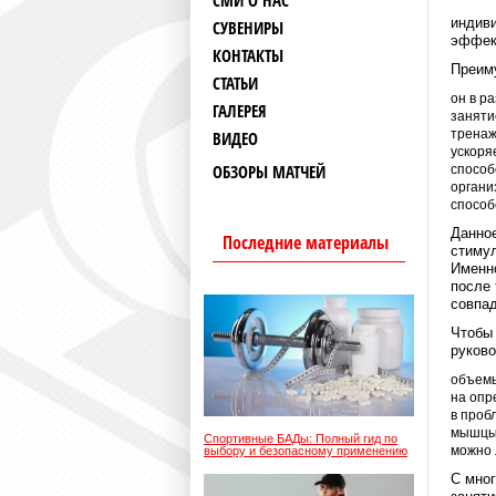
СМИ О НАС
индив
СУВЕНИРЫ
эффек
КОНТАКТЫ
Преим
СТАТЬИ
он в р
ГАЛЕРЕЯ
заняти
тренаж
ВИДЕО
ускоря
ОБЗОРЫ МАТЧЕЙ
способ
органи
способ
Данное
Последние материалы
стимул
Имен
после 
совпа
Чтобы 
руково
объемы
на опр
в проб
мышцы 
Спортивные БАДы: Полный гид по
можно 
выбору и безопасному применению
С мно