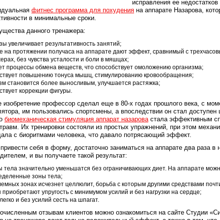
исправления ее недостатков
идуальная
фитнес программа для похудения
на аппарате Назарова, кото
тивности в минимальные сроки.
ущества данного тренажера:
азы увеличивает результативность занятий;
е на протяжении получаса на аппарате дают эффект, сравнимый с трехчасо
ерах, без чувства усталости и боли в мяшцах;
ет процессы обмена веществ, что способствует омоложению организма;
ствует повышению тонуса мышц, стимулированию кровообращения;
зм становится более выносливым, улучшается растяжка;
ствует коррекции фигуры.
 изобретение профессор сделал еще в 80-х годах прошлого века, с мом
ятора, им пользовались спортсмены, а впоследствии он стал доступен
но
биомеханическая стимуляция аппарат назарова
стала эффективным сп
травм. Их тренировки состояли из простых упражнений, при этом механ
дала с биоритмами человека, что давало потрясающий эффект.
привести себя в форму, достаточно заниматься на аппарате два раза в
дителем, и вы получаете такой результат:
 тела значительно уменьшатся без ограничивающих диет. На аппарате можно
еделенные зоны тела;
лемных зонах исчезнет целлюлит, борьба с которым другими средствами почт
приобретают упругость с минимумом усилий и без нагрузки на сердце;
легко и без усилий сесть на шпагат.
гочисленным отзывам клиентов можно ознакомиться на сайте Студии «С