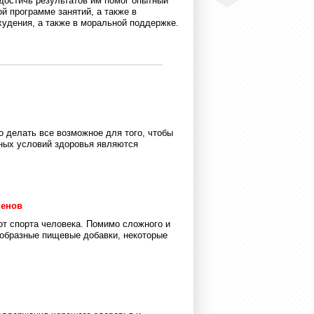
 достичь результатов им помог опытный
й программе занятий, а также в
худения, а также в моральной поддержке.
о делать все возможное для того, чтобы
вных условий здоровья являются
менов
от спорта человека. Помимо сложного и
ообразные пищевые добавки, некоторые