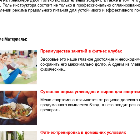
я на тренажере дают только положительный эффект, а также в том, что
. Роль инструктора состоит не только в профессионально спланированно
лении режима правильного питания для устойчивого и эффективного по
ие Материалы:
Преимущества занятий в фитнес клубах
Здоровье это наше главное достояние и необходим
сохранить его максимально долго. А одним из гла
физические...
Суточная норма углеводов и жиров для спортс
Меню спортсмена отличается от рациона далекого 
продуманного комплекса блюд, в него входят разн
препараты....
Фитнес-тренировка в домашних условиях