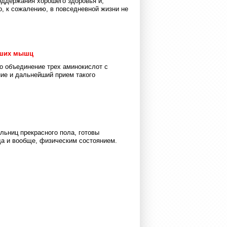
оддержания хорошего здоровья и,
о, к сожалению, в повседневной жизни не
аших мышц
о объединение трех аминокислот с
ние и дальнейший прием такого
ельниц прекрасного пола, готовы
да и вообще, физическим состоянием.