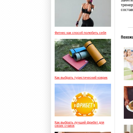
заняти
тренер
состав
Фитнес как способ полюбить себя
Похож
Как выбрать туристический коврик
Как выбрать лучший фрибет для
своих ставок