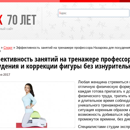
ный сайт
»
Спорт
»
Эффективность занятий на тренажере профессора Назарова для похудения
к
ективность занятий на тренажере профессо
удения и коррекции фигуры без изнуритель
я 2017
Любая женщина стремиться и
отличную физическую форму,
каждая готова прилагать к д
физического труда, тратить
и длительное время соблюда
уникального тренажерного а
ситуация коренным образом 
возможность добиваться эфф
промежуток времени, без дие
Специалистами студии эксп