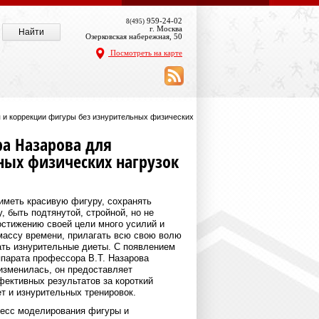
959-24-02
8(495)
г. Москва
Озерковская набережная, 50
Посмотреть на карте
 и коррекции фигуры без изнурительных физических
ра Назарова для
ных физических нагрузок
меть красивую фигуру, сохранять
 быть подтянутой, стройной, но не
остижению своей цели много усилий и
 массу времени, прилагать всю свою волю
ть изнурительные диеты. С появлением
ппарата профессора В.Т. Назарова
изменилась, он предоставляет
ективных результатов за короткий
т и изнурительных тренировок.
ресс моделирования фигуры и