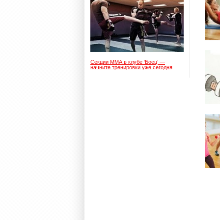
Секции ММА в клубе ‘Боец’ —
начните тренировки уже сегодня