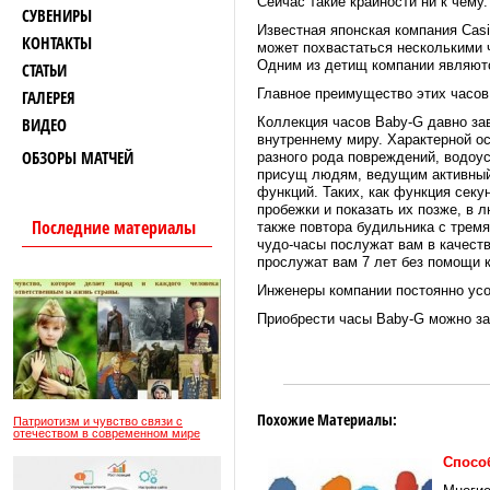
Сейчас такие крайности ни к чему
СУВЕНИРЫ
Известная японская компания Cas
КОНТАКТЫ
может похвастаться несколькими 
Одним из детищ компании являютс
СТАТЬИ
Главное преимущество этих часов
ГАЛЕРЕЯ
ВИДЕО
Коллекция часов Baby-G давно за
внутреннему миру. Характерной о
ОБЗОРЫ МАТЧЕЙ
разного рода повреждений, водоус
присущ людям, ведущим активный
функций. Таких, как функция секу
пробежки и показать их позже, в 
Последние материалы
также повтора будильника с тре
чудо-часы послужат вам в качест
прослужат вам 7 лет без помощи 
Инженеры компании постоянно усо
Приобрести часы Baby-G можно за
Похожие Материалы:
Патриотизм и чувство связи с
отечеством в современном мире
Спосо