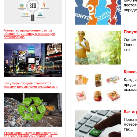
Многие
постоя
опреде
Агентство продвижения сайтов
Попул
обеспечит успешную поисковую
оптимизацию
Одним 
Очень 
кто...
Красоч
Каждый
Как улицы городов становятся
предст
живыми рекламными площадками
оказыв
Как иг
Практи
лотере
так...
Утилизация отходов производства
для эффективного управления