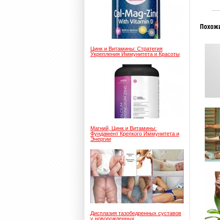
Похож
Цинк и Витамины: Стратегия
Укрепления Иммунитета и Красоты
Магний, Цинк и Витамины:
Фундамент Крепкого Иммунитета и
Энергии
Дисплазия тазобедренных суставов
у новорожденных