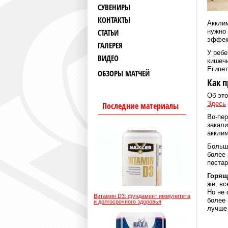
СУВЕНИРЫ
КОНТАКТЫ
Акклим
СТАТЬИ
нужно 
эффект
ГАЛЕРЕЯ
У ребе
ВИДЕО
кишечн
Египет
ОБЗОРЫ МАТЧЕЙ
Как 
Об это
Здесь
Последние материалы
Во-пер
закали
акклим
Больша
более 
постар
Горящ
же, вс
Но не 
Витамин D3: фундамент иммунитета
более 
и долгосрочного здоровья
лучше 