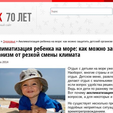
ный сайт
»
Здоровье
»
Акклиматизация ребенка на море: как можно защитить детский организм
лиматизация ребенка на море: как можно з
анизм от резкой смены климата
а 2014
Отдых с детьми на море уже
Наоборот, многие страны и 
отдых. Детское меню, развл
делают отдых с маленькими 
если вопрос удобства решен,
Ведь все дети по разному пе
Вот почему
акклиматизация
вопросов, а для некоторых и
Но существует несколько пр
подобных неприятных ситуац
времяпрепровождением.