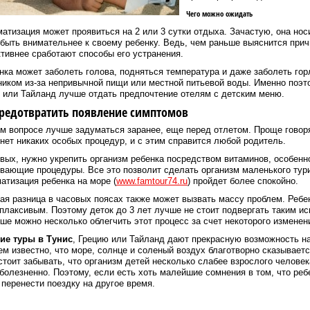
Чего можно ожидать
атизация может проявиться на 2 или 3 сутки отдыха. Зачастую, она но
быть внимательнее к своему ребенку. Ведь, чем раньше выяснится прич
ивнее сработают способы его устранения.
нка может заболеть голова, подняться температура и даже заболеть гор
иком из-за непривычной пищи или местной питьевой воды. Именно поэто
 или Тайланд лучше отдать предпочтение отелям с детским меню.
предотвратить появление симптомов
м вопросе лучше задуматься заранее, еще перед отлетом. Проще говоря
нет никаких особых процедур, и с этим справится любой родитель.
вых, нужно укрепить организм ребенка посредством витаминов, особенно
вающие процедуры. Все это позволит сделать организм маленького тур
атизация ребенка на море (
www.famtour74.ru
) пройдет более спокойно.
я разница в часовых поясах также может вызвать массу проблем. Ребе
плаксивым. Поэтому деток до 3 лет лучше не стоит подвергать таким ис
ше можно несколько облегчить этот процесс за счет некоторого изменен
ие туры в Тунис
, Грецию или Тайланд дают прекрасную возможность н
ем известно, что море, солнце и соленый воздух благотворно сказывает
стоит забывать, что организм детей несколько слабее взрослого челове
болезненно. Поэтому, если есть хоть малейшие сомнения в том, что ребе
перенести поездку на другое время.