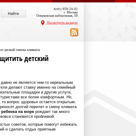
959-24-02
8(495)
г. Москва
Озерковская набережная, 50
Посмотреть на карте
 от резкой смены климата
ащитить детский
 давно не является чем-то нереальным.
отели делают ставку именно на семейный
екательные площадки и другие услуги,
туристами все более комфортным. Но,
 то вопрос здоровья остается открытым.
реносят долгий перелет и смену климата.
 ребенка на море
рождает так много
 вовсе становится проблемой.
остых советов, которые помогут избежать
ий и сделать отдых приятным