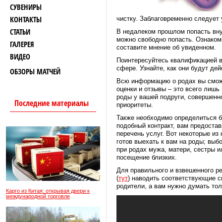
СУВЕНИРЫ
КОНТАКТЫ
чистку. Заблаговременно следует
СТАТЬИ
В недалеком прошлом попасть вну
можно свободно попасть. Ознаком
ГАЛЕРЕЯ
составите мнение об увиденном.
ВИДЕО
Поинтересуйтесь квалификацией в
сфере. Узнайте, как они будут де
ОБЗОРЫ МАТЧЕЙ
Всю информацию о родах вы сможет
оценки и отзывы – это всего лишь
роды у вашей подруги, совершенно
Последние материалы
приоритеты.
Также необходимо определиться б
подобный контракт, вам предоста
перечень услуг. Вот некоторые из 
готов выехать к вам на роды; вы
при родах мужа, матери, сестры и
посещение близких.
Для правильного и взвешенного р
(
тут
) наводить соответствующие с
родители, а вам нужно думать то
Карго из Китая: открывая двери к
международной торговле