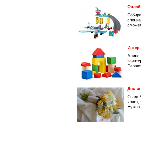
Онлай
Собира
специа
сможет
Интерн
Алина 
заинте
Первая
Достав
Свадьб
хочет,
Нужно 