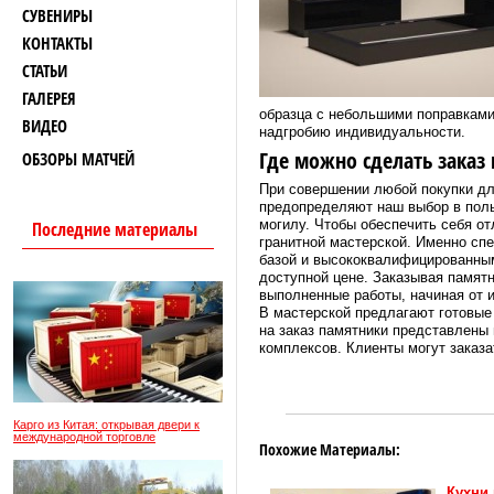
СУВЕНИРЫ
КОНТАКТЫ
СТАТЬИ
ГАЛЕРЕЯ
образца с небольшими поправками
ВИДЕО
надгробию индивидуальности.
Где можно сделать заказ
ОБЗОРЫ МАТЧЕЙ
При совершении любой покупки для
предопределяют наш выбор в польз
могилу. Чтобы обеспечить себя о
Последние материалы
гранитной мастерской. Именно сп
базой и высококвалифицированным
доступной цене. Заказывая памятн
выполненные работы, начиная от и
В мастерской предлагают готовые
на заказ памятники представлены
комплексов. Клиенты могут заказа
Карго из Китая: открывая двери к
международной торговле
Похожие Материалы:
Кухни 