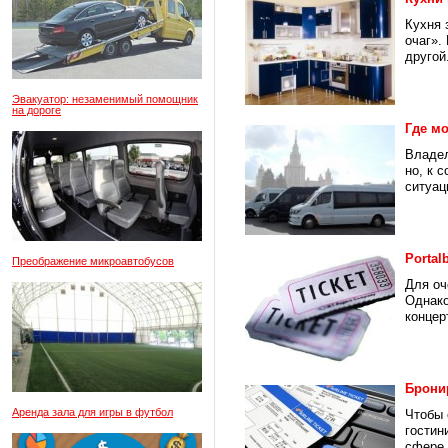
Кухня 
очаг».
другой.
Эвакуатор: незаменимый помощник
на дороге
Где мо
Владел
но, к 
ситуаци
Portal
Преображение микроавтобусов
Для оч
Однако
концер
Брони
Аренда зала для игры в футбол
Чтобы 
гостин
сфере 