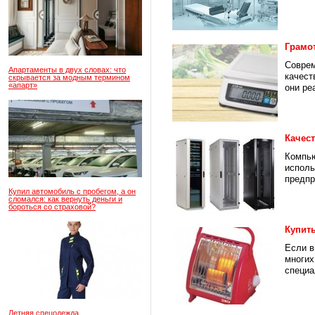
Грамо
Соврем
Апартаменты в двух словах: что
качест
скрывается за модным термином
«апарт»
они ре
Качес
Компью
исполь
предпр
Купил автомобиль с пробегом, а он
сломался: как вернуть деньги и
бороться со страховой?
Купит
Если в
многих
специа
Летняя спецодежда