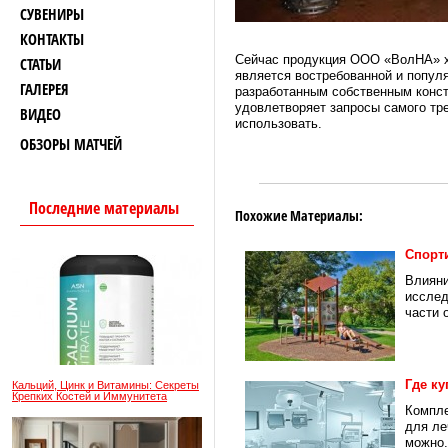
СУВЕНИРЫ
КОНТАКТЫ
Сейчас продукция ООО «ВолНА» хо
СТАТЬИ
является востребованной и попул
ГАЛЕРЕЯ
разработанным собственным конс
удовлетворяет запросы самого тре
ВИДЕО
использовать.
ОБЗОРЫ МАТЧЕЙ
Последние материалы
Похожие Материалы:
Спорт
Влияни
исслед
части 
Где к
Кальций, Цинк и Витамины: Секреты
Крепких Костей и Иммунитета
Компле
для ле
можно.