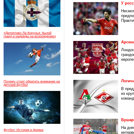
У росс
Несмот
предпо
Практи
«Депортиво Ла-Корунья: былой
гранд и надежды на возрождение»
Арсен
Лондон
грандо
европе
Логич
Почему стоит обратить внимание на
детский футбол
В пред
из кру
команд
Бушаро
На дня
Футбол. История и форма
интерв