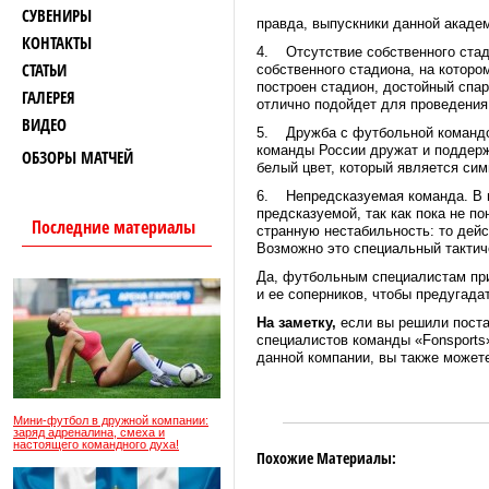
СУВЕНИРЫ
правда, выпускники данной академ
КОНТАКТЫ
4. Отсутствие собственного стади
СТАТЬИ
собственного стадиона, на которо
построен стадион, достойный спар
ГАЛЕРЕЯ
отлично подойдет для проведения
ВИДЕО
5. Дружба с футбольной командой
команды России дружат и поддерж
ОБЗОРЫ МАТЧЕЙ
белый цвет, который является си
6. Непредсказуемая команда. В п
предсказуемой, так как пока не п
Последние материалы
странную нестабильность: то дей
Возможно это специальный тактич
Да, футбольным специалистам пр
и ее соперников, чтобы предугад
На заметку,
если вы решили пост
специалистов команды «Fonsports
данной компании, вы также может
Мини-футбол в дружной компании:
заряд адреналина, смеха и
настоящего командного духа!
Похожие Материалы: