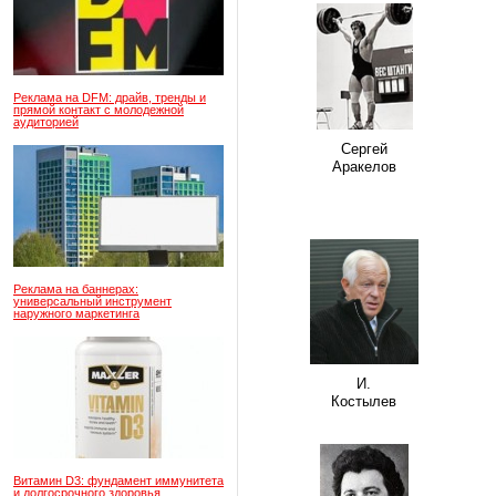
Реклама на DFM: драйв, тренды и
прямой контакт с молодежной
аудиторией
Сергей
Аракелов
Реклама на баннерах:
универсальный инструмент
наружного маркетинга
И.
Костылев
Витамин D3: фундамент иммунитета
и долгосрочного здоровья