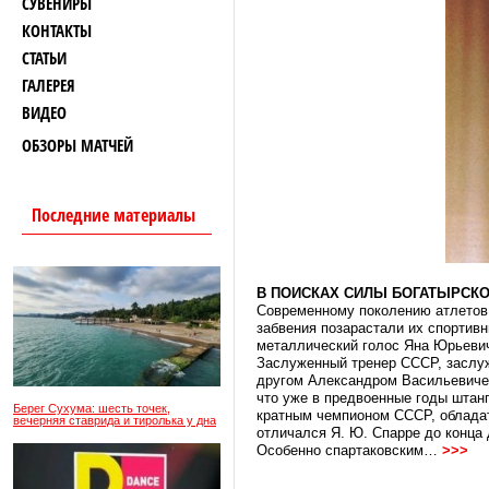
СУВЕНИРЫ
КОНТАКТЫ
СТАТЬИ
ГАЛЕРЕЯ
ВИДЕО
ОБЗОРЫ МАТЧЕЙ
Последние материалы
В ПОИСКАХ СИЛЫ БОГАТЫРСК
Современному поколению атлетов 
забвения позарастали их спортивн
металлический голос Яна Юрьевич
Заслуженный тренер СССР, заслуж
другом Александром Васильевичем
что уже в предвоенные годы штан
Берег Сухума: шесть точек,
кратным чемпионом СССР, обладат
вечерняя ставрида и тиролька у дна
отличался Я. Ю. Спарре до конца
Особенно спартаковским…
>>>